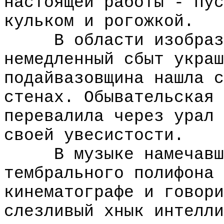
настоящей работы - пус
кульком и рогожкой.
В области изобразит
немедленный сбыт украш
подайвазовщина нашла с
стенах. Обывательская 
перевалила через урал 
своей увесистости.
В музыке намечавшая
тембрального полифона 
кинематографе и говори
слезливый хнык интелли