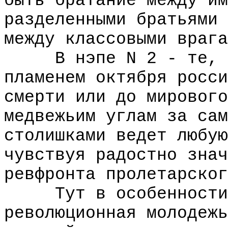
быть братание между им
разделенными братьями 
между классовыми врага
В нэпе N 2 - те, кт
пламенем октября росси
смерти или до мирового
медвежьим углам за сам
столишками ведет любую
чувствуя радостно знач
ревфронта пролетарског
Тут в особенности -
революционная молодежь