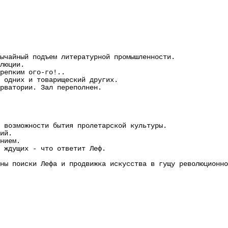
айный подъем литературной промышленности.
люции.
епким ого-го!..
одних и товарищеский других.
ватории. Зал переполнен.
озможности бытия пролетарской культуры.
ий.
нием.
ждущих - что ответит Леф.
 поиски Лефа и продвижка искусства в гущу революционно