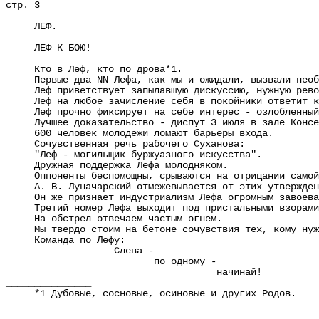
стр. 3
ЛЕФ.
ЛЕФ К БОЮ!
Кто в Леф, кто по дрова*1.
Первые два NN Лефа, как мы и ожидали, вызвали необыч
Леф приветствует запылавшую дискуссию, нужную рево
Леф на любое зачисление себя в покойники ответит кр
Леф прочно фиксирует на себе интерес - озлобленный 
Лучшее доказательство - диспут 3 июля в зале Консер
600 человек молодежи ломают барьеры входа.
Сочувственная речь рабочего Суханова:
"Леф - могильщик буржуазного искусства".
Дружная поддержка Лефа молодняком.
Оппоненты беспомощны, срываются на отрицании самой в
А. В. Луначарский отмежевывается от этих утвержден
Он же признает индустриализм Лефа огромным завоева
Третий номер Лефа выходит под пристальными взорами 
На обстрел отвечаем частым огнем.
Мы твердо стоим на бетоне сочувствия тех, кому нужны
Команда по Лефу:
Слева -
по одному -
начинай!
_______________
*1 Дубовые, сосновые, осиновые и других Родов.