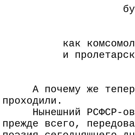
буе
стреми
и
как комсомоль
и пролетарски о
величайши
А почему же теперь 
проходили.
Нынешний РСФСР-овск
прежде всего, передова