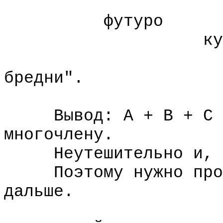
футуро
куб
родче
бредни".
Вывод: А + В + С ра
многочлену.
Неутешительно и, по
Поэтому нужно продо
дальше.