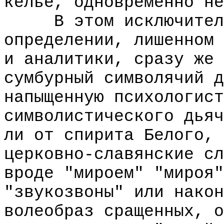
келье, одновременно не
В этом исключительн
определении, лишенном 
и аналитики, сразу же 
сумбурный символячий д
напыщенную психологист
символистического дьяч
ли от спирита Белого, 
церковно-славянские сл
вроде "мироем" "мироя"
"звукозвоны" или након
волеобраз сращенных, о