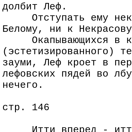
долбит Леф.
Отступать ему некуд
Белому, ни к Некрасову
Окапывающихся в кре
(эстетизированного) те
зауми, Леф кроет в пер
лефовских пядей во лбу
нечего.
стр. 146
Итти вперед - итти 