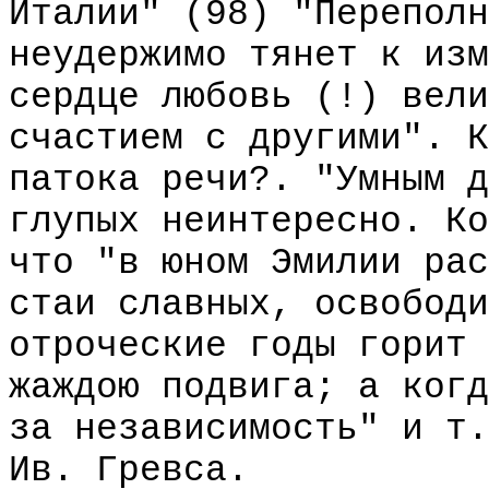
Италии" (98) "Переполн
неудержимо тянет к изм
сердце любовь (!) вели
счастием с другими". К
патока речи?. "Умным д
глупых неинтересно. Ко
что "в юном Эмилии рас
стаи славных, освободи
отроческие годы горит 
жаждою подвига; а когд
за независимость" и т.
Ив. Гревса.