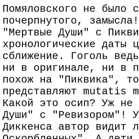
Помяловского не было с
почерпнутого, замысла!
"Мертвые Души" с Пикви
хронологические даты ц
сближение. Гоголь ведь
ни в оригинале, ни в п
похож на "Пиквика", то
представляют mutatis m
Какой это осип? Уж не 
Души" с "Ревизором"! У
Диккенса автор видит л
Оскорбленных". А дети 