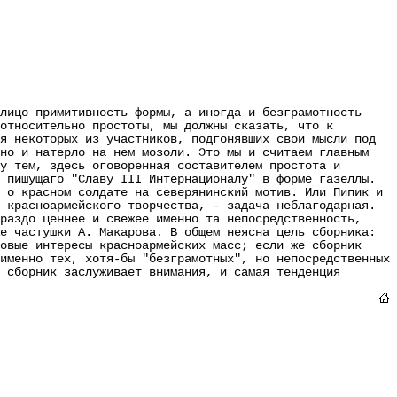
ицо примитивность формы, а иногда и безграмотность
относительно простоты, мы должны сказать, что к
я некоторых из участников, подгонявших свои мысли под
 но и натерло на нем мозоли. Это мы и считаем главным
у тем, здесь оговоренная составителем простота и
 пишущаго "Славу III Интернационалу" в форме газеллы.
 о красном солдате на северянинский мотив. Или Пипик и
 красноармейского творчества, - задача неблагодарная.
раздо ценнее и свежее именно та непосредственность,
е частушки А. Макарова. В общем неясна цель сборника:
овые интересы красноармейских масс; если же сборник
именно тех, хотя-бы "безграмотных", но непосредственных
 сборник заслуживает внимания, и самая тенденция