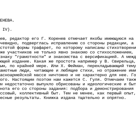
ЕНЕВА.
 IV).
 редактор его Г. Коренев отмечает якобы имеющуюся на л
чевидно, подверглась исправлению со стороны редакции, а 
стотой формы трафарет, по которому написаны стихотворени
же участников не только явно знакомо со стихосложением,
знаку "грамотности" и знакомства с версификацией. А межд
ющей издание. Какая же простота например у В. Свирельца,
ым, по крайней мере. Или Х. Фейман, перекладывающий тему
амотные люди, читающие и любящие стихи, но отражение ими
асноармейской массе ничтожно и не характерно для нее. Го
ого. Настоящим поэтом нам кажется С. Гуля. Отмечаем такж
м недостаточно выпукло обрисованы и идеологические и быт
нота его со стороны задания: подбора и демонстрирования 
ссовый, коллективный быт. Тем не менее, как первый опыт,
ресные результаты. Книжка издана тщательно и опрятно.