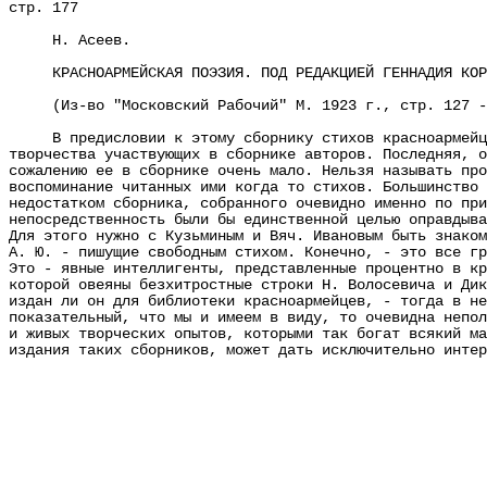
стр. 177
Н. Асеев.
КРАСНОАРМЕЙСКАЯ ПОЭЗИЯ. ПОД РЕДАКЦИЕЙ ГЕННАДИЯ КОР
(Из-во "Московский Рабочий" М. 1923 г., стр. 127 -
В предисловии к этому сборнику стихов красноармейцев,
творчества участвующих в сборнике авторов. Последняя, о
сожалению ее в сборнике очень мало. Нельзя называть про
воспоминание читанных ими когда то стихов. Большинство 
недостатком сборника, собранного очевидно именно по при
непосредственность были бы единственной целью оправдыва
Для этого нужно с Кузьминым и Вяч. Ивановым быть знаком
А. Ю. - пишущие свободным стихом. Конечно, - это все гр
Это - явные интеллигенты, представленные процентно в кр
которой овеяны безхитростные строки Н. Волосевича и Дик
издан ли он для библиотеки красноармейцев, - тогда в не
показательный, что мы и имеем в виду, то очевидна непол
и живых творческих опытов, которыми так богат всякий ма
издания таких сборников, может дать исключительно инте