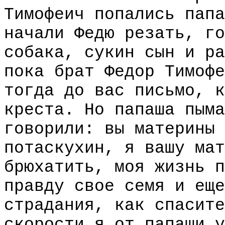
Тимофеич попались папа
начали Федю резать, го
собака, сукин сын и ра
пока брат Федор Тимофе
тогда до вас письмо, к
креста. Но папаша пыма
говорили: вы материны 
потаскухин, я вашу мат
брюхатить, моя жизнь п
правду свое семя и еще
страдания, как спасите
скорости я от папаши у