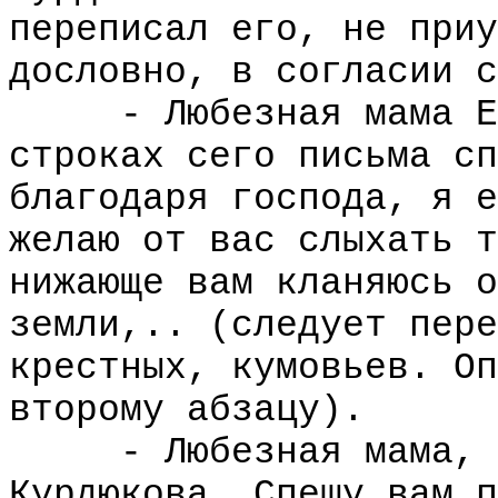
переписал его, не приу
дословно, в согласии с
- Любезная мама Евд
строках сего письма сп
благодаря господа, я е
желаю от вас слыхать т
нижающе вам кланяюсь о
земли,.. (следует пере
крестных, кумовьев. Оп
второму абзацу).
- Любезная мама, Ев
Курдюкова. Спешу вам п