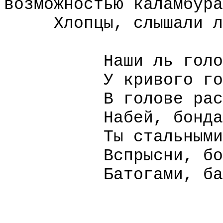
возможностью каламбура
Хлопцы, слышали л
Наши ль головы 
У кривого гол
В голове рассел
Набей, бондарь,
Ты стальными об
Вспрысни, бонда
Батогами, бато
("Майска