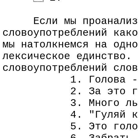
Если мы проанализи
словоупотреблений како
мы натолкнемся на одно
лексическое единство. 
словоупотреблений слов
1. Голова - ча
2. За это голов
3. Много ль голо
4. "Гуляй казацк
5. Это голова, 