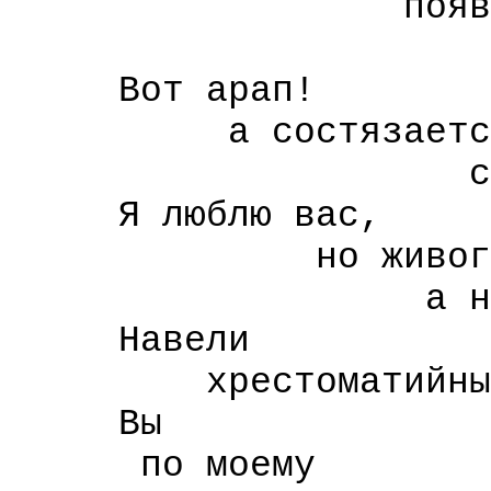
появил
Пушки
Вот арап!
а состязается
с Держави
Я люблю вас,
но живого
а не мум
Навели
хрестоматийный 
Вы
по моему