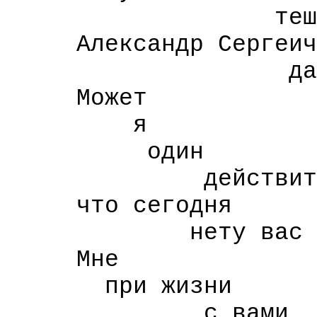
тешат душ
Александр Сергеич
да не слуша
Может
я
один
действительн
что сегодня
нету вас в ж
Мне
при жизни
с вами