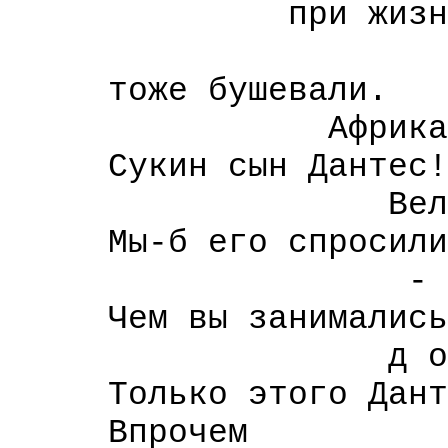
при жизн
- дума
тоже бушевали.
Африкане
Сукин сын Дантес!
Великосветс
Мы-б его спросили
- а ваши к т
Чем вы занимались
д о 17-го 
Только этого Дантес
Впрочем