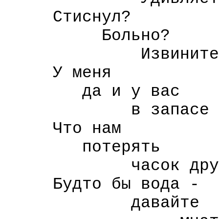
Стиснул?
Больно?
Извините дор
У меня
да и у вас
в запасе веч
Что нам
потерять
часок друго
Будто бы вода -
давайте