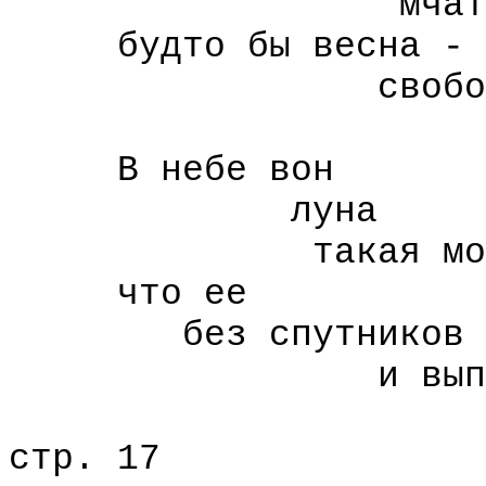
мчать бол
будто бы весна -
свободн
и расков
В небе вон
луна
такая молод
что ее
без спутников
и выпускать 
стр. 17