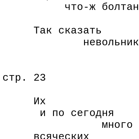
что-ж болтань
Спиритизм
Так сказать
невольник че
пулею ср
стр. 23
Их
и по сегодня
много хо
всяческих