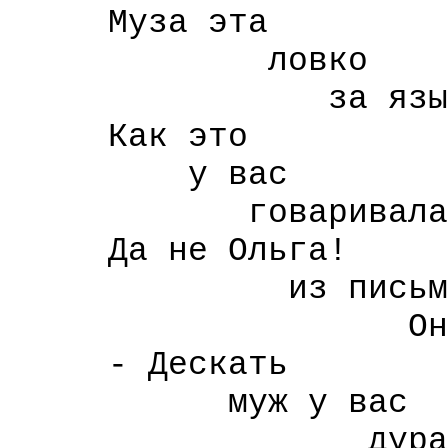
Муза эта
ловко
за язык вас
Как это
у вас
говаривала Ол
Да не Ольга!
из письм
Онегина к 
- Дескать
муж у вас
дура