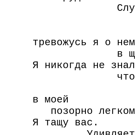
Слушай
уже не 
а ст
тревожусь я о нем
в щенка смир
Я никогда не знал
что стол
тысяч
в моей
позорно легкомысл
Я тащу вас.
Удивляетесь, 