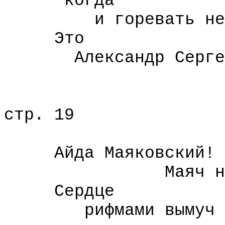
когда
и горевать не в 
Это
Александр Сергеи
много тя
стр. 19
Айда Маяковский!
Маяч на 
Сердце
рифмами вымуч