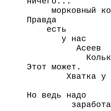
ничего...
морковный коф
Правда
есть
у нас
Асеев
Колька
Этот может.
Хватка у не
моя
Но ведь надо
заработать с