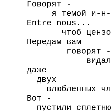
Говорят -
я темой и-н-д-и-
Entre nous...
чтоб цензор не
Передам вам -
говорят -
видал
даже
двух
влюбленных члено
Вот -
пустили сплетню