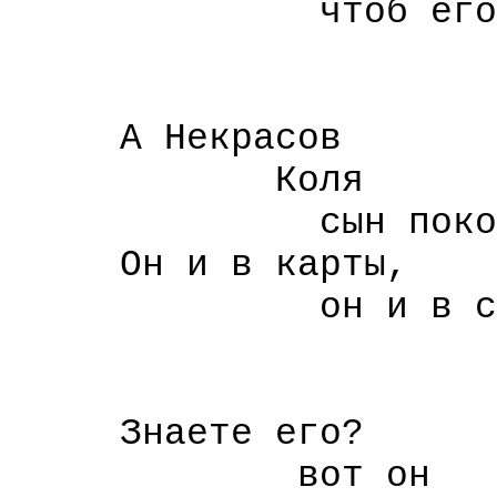
чтоб его
куда ни
на 
А Некрасов
Коля
сын покойного
Он и в карты,
он и в сти
и т
не плох 
Знаете его?
вот он