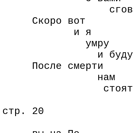
сговориться
Скоро вот
и я
умру
и буду н
После смерти
нам
стоять почти
стр. 20