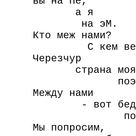
вы на Пе,
а я
на эМ.
Кто меж нами?
С кем велите 
Черезчур
страна моя
поэтами 
Между нами
- вот беда
позатесалс
Мы попросим,