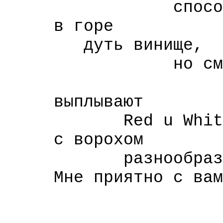
способ ст
в горе
дуть винище,
но смотр
и
выплывают
Red u White S
с ворохом
разнообразных
Мне приятно с вам
рад
что вы у 