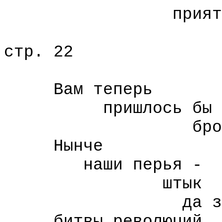
приятней 
стр. 22
Вам теперь
пришлось бы
бросить ямб
Нынче
наши перья -
штык
да зубья 
битвы революций