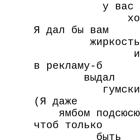
у вас
хороший 
Я дал бы вам
жиркость
и сукн
в рекламу-б
выдал
гумских д
(Я даже
ямбом подсюсюк
чтоб только
быть