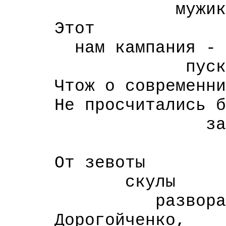
мужик хор
Этот
нам кампания -
пускай ст
Чтож о современни
Не просчитались б
за ва
полсотни
От зевоты
скулы
разворачива
Дорогойченко,