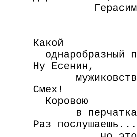
Герасимо
Кирилл
Родо
Какой
однаробразный пе
Ну Есенин,
мужиковствующи
Смех!
Коровою
в перчатках л
Раз послушаешь...
но это ведь 