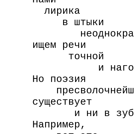
лирика
в штыки
неоднократно а
ищем речи
точной
и нагой
Но поэзия
пресволочнейшая 
существует
и ни в зуб н
Например,