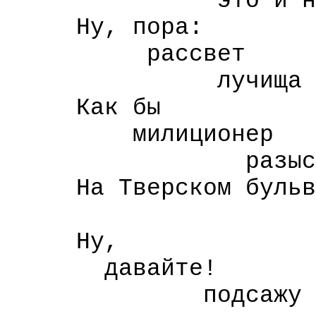
это и не ну
Ну, пора:
рассвет
лучища выка
Как бы
милиционер
разыскивать
На Тверском бульв
очень к ва
Ну,
давайте!
подсажу