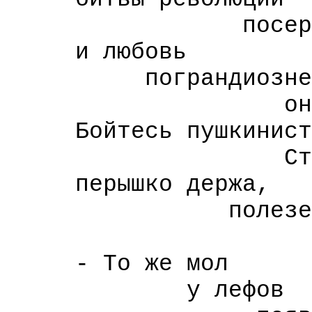
посерьезнее 
и любовь
пограндиозне
онегинской
Бойтесь пушкинист
Старомозгий
перышко держа,
полезе
с перержа
- То же мол
у лефов