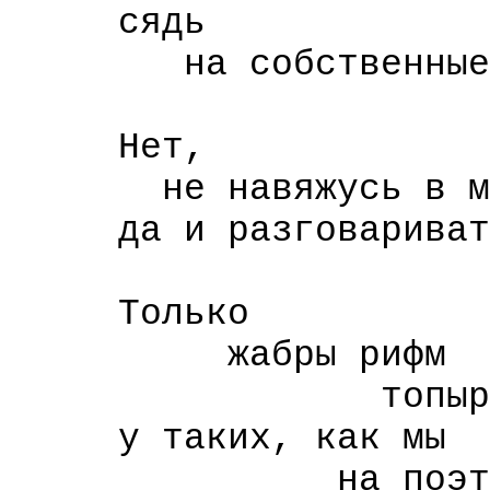
сядь
на собственные я
и кат
Нет,
не навяжусь в мела
да и разговаривать
ни с 
Только
жабры рифм
топырит уч
у таких, как мы
на поэтическ