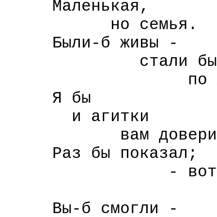
Маленькая,
но семья.
Были-б живы -
стали бы
по Лефу сор
Я бы
и агитки
вам доверить
Раз бы показал;
- вот так 
и так-
Вы-б смогли -