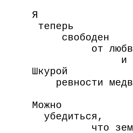
Я
теперь
свободен
от любв
и от плак
Шкурой
ревности медве
лежит ко
Можно
убедиться,
что земля п