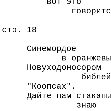
вот это
говорится или
стр. 18
Синемордое
в оранжевых 
Новуходоносором
библейце
"Коопсах".
Дайте нам стаканы
знаю