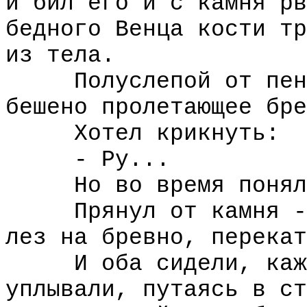
и бил его и с камня рв
бедного Венца кости тр
из тела.
Полуслепой от пены,
бешено пролетающее бре
Хотел крикнуть:
- Ру...
Но во время понял, 
Прянул от камня - и
лез на бревно, перекат
И оба сидели, кажды
уплывали, путаясь в ст