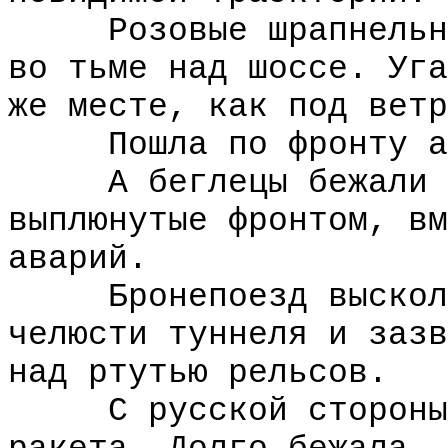
Розовые шрапнельные
во тьме над шоссе. Уга
же месте, как под ветр
Пошла по фронту арт
А беглецы бежали вд
выплюнутые фронтом, вм
аварий.
Бронепоезд выскольз
челюсти туннеля и зазв
над ртутью рельсов.
С русской стороны п