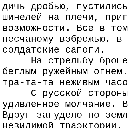
дичь дробью, пустились
шинелей на плечи, приг
возможности. Все в том
песчаному взбрежью, в 
солдатские сапоги.
На стрельбу бронепо
беглым ружейным огнем.
тра-та-та неживым часо
С русской стороны н
удивленное молчание. В
Вдруг загудело по земл
невидимой траэктории.