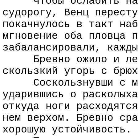
Чтобы ослабить напр
судорогу, Венц пересту
покачнулось в такт наб
мгновение оба пловца п
забалансировали, кажды
Бревно ожило и лени
скользкий угорь с брюх
Соскользнувши с мок
ударившись о расколыха
откуда ноги расходятся
нем верхом. Бревно сра
хорошую устойчивость.