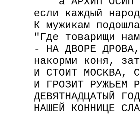
а АРХИП ОСИП 
если каждый народу 
К мужикам подошла к
"Где товарищи нам п
- НА ДВОРЕ ДРОВА, Н
накорми коня, зато
И СТОИТ МОСКВА, СОВ
И ГРОЗИТ РУЖЬЕМ РЕ
ДЕВЯТНАДЦАТЫЙ ГОД О
НАШЕЙ КОННИЦЕ СЛАВУ