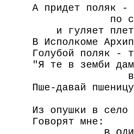
А придет поляк -
по спине п
и гуляет плеть по
В Исполкоме Архипу 
Голубой поляк - там
"Я те в земби дам
вшиско земб
Пше-давай пшеницу
да кланяйс
Из опушки в село за
Говорят мне:
В ОДИН КЛИН, 