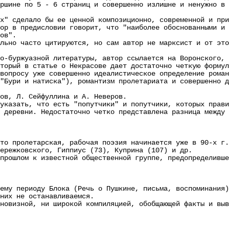
не по 5 - 6 страниц и совершенно излишне и ненужно в к
сделало бы ее ценной композиционно, современной и прин
в предисловии говорит, что "наиболее обоснованными и о
ов".
о часто цитируются, но сам автор не марксист и от этог
уржуазной литературы, автор ссылается на Воронского, м
торый в статье о Некрасове дает достаточно четкую формул
росу уже совершенно идеалистическое определение романт
ри и натиска"), романтизм пролетариата и совершенно др
в, Л. Сейфуллина и А. Неверов.
зать, что есть "попутчики" и попутчики, которых правил
 деревни. Недостаточно четко представлена разница между 
то пролетарская, рабочая поэзия начинается уже в 90-х г.
ережковского, Гиппиус (73), Куприна (107) и др.
ошлом к известной общественной группе, предопределивше
у периоду Блока (Речь о Пушкине, письма, воспоминания)
их не останавливаемся.
изной, ни широкой компиляцией, обобщающей факты и выво