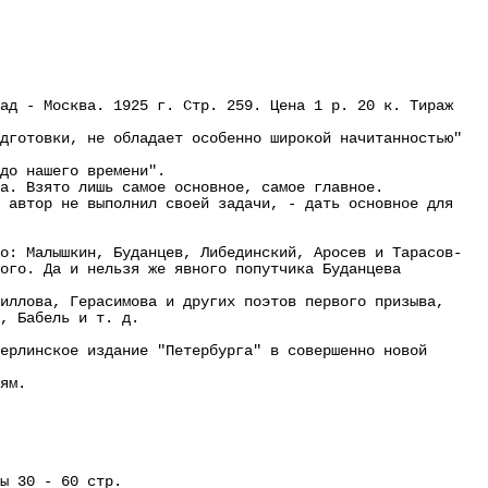
д - Москва. 1925 г. Стр. 259. Цена 1 р. 20 к. Тираж
готовки, не обладает особенно широкой начитанностью"
до нашего времени".
. Взято лишь самое основное, самое главное.
автор не выполнил своей задачи, - дать основное для
: Малышкин, Буданцев, Либединский, Аросев и Тарасов-
кого. Да и нельзя же явного попутчика Буданцева
ллова, Герасимова и других поэтов первого призыва,
, Бабель и т. д.
рлинское издание "Петербурга" в совершенно новой
ям.
ы 30 - 60 стр.