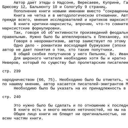
Автор дает этюды о Надсоне, Вересаеве, Куприне, Гарши
Брюсову 12, Бальмонту 10 и Сологубу 9 страниц.
Пополнение книги новыми именами вместо "сокращенных" 
Книга не четка и в методологическом отношении. Автор 
прежде всего, мнения исследователей и критиков марксист
В книге критики-марксисты, впрочем, что-то сомнительн
марксистские формулировки.
Так, говоря об об'ективности произведений феодально-б
правильным. Нужно было бы аппеллировать к Плеханову, ко
Говоря о неоромантизме, автор заимствует по этому воп
Одно дело - романтизм восходящей буржуазии (эпохи "Бу
автор не дает понятия о том, кто такие попутчики.
В общей скобке попутчиков у него Пильняк, Вс. Ивано
Для широкого читателя необходимо хотя бы и кратко ука
Неверов, который по существу был пролетарским писателем
стр. 239
народничеством (66, 75). Необходимо было бы отметить, ч
по нашему мнению, автор касается писателей-эмигрантов М
Необходимо было бы указать на их принадлежность в пр
стр. 240
Это нужно было бы сделать и по отношению к последнем
В книге есть и много мелких неточностей, но мы на н
Общее лицо книги не блещет ни оригинальностью, ни нов
всем частям книги.