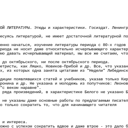
ЛИТЕРАТУРЫ. Этюды и характеристики. Госиздат. Ленингра
ясь литературой, не имеет достаточной литературной под
но начаться, изучение литературы периода с 80-х годов 
да не носит даже относительно исчерпывающего характера
давать исчерпывающий материал, мы все же считаем, что 
о октябрьского, ни после октябрьского периода.
исты, как Ляшко, Новиков-Прибой и др. Все, что указано
х, из которых одна занята цитатами из "Недели" Либединс
ии появлявшихся статей и учебников, указав только Кири
ронина и др. Не указана и молодежь из попутчиков: Леонов
с веком наравне".
да произведений, в характеристике Белого не указано Бе
е указаны даже основные работы по предлагаемым писател
только сократить то, что для начинающего читателя
 и интереса.
но с успехом сократить вдвое и даже втрое - это дало б