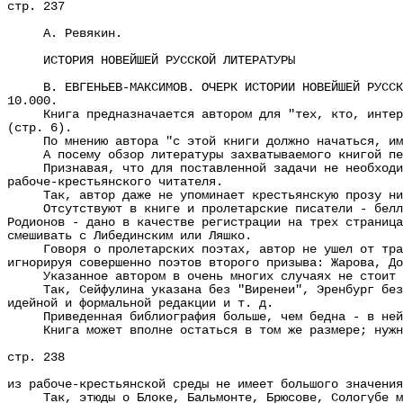
стр. 237
А. Ревякин.
ИСТОРИЯ НОВЕЙШЕЙ РУССКОЙ ЛИТЕРАТУРЫ
В. ЕВГЕНЬЕВ-МАКСИМОВ. ОЧЕРК ИСТОРИИ НОВЕЙШЕЙ РУССКОЙ 
10.000.
Книга предназначается автором для "тех, кто, интересу
(стр. 6).
По мнению автора "с этой книги должно начаться, имен
А посему обзор литературы захватываемого книгой перио
Признавая, что для поставленной задачи не необходимо 
рабоче-крестьянского читателя.
Так, автор даже не упоминает крестьянскую прозу ни д
Отсутствуют в книге и пролетарские писатели - беллетр
Родионов - дано в качестве регистрации на трех страница
смешивать с Либединским или Ляшко.
Говоря о пролетарских поэтах, автор не ушел от традиц
игнорируя совершенно поэтов второго призыва: Жарова, До
Указанное автором в очень многих случаях не стоит "
Так, Сейфулина указана без "Виренеи", Эренбург без ря
идейной и формальной редакции и т. д.
Приведенная библиография больше, чем бедна - в ней н
Книга может вполне остаться в том же размере; нужно 
стр. 238
из рабоче-крестьянской среды не имеет большого значения
Так, этюды о Блоке, Бальмонте, Брюсове, Сологубе мож