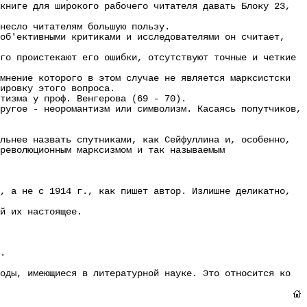
ниге для широкого рабочего читателя давать Блоку 23,
есло читателям большую пользу.
б'ективными критиками и исследователями он считает,
о проистекают его ошибки, отсутствуют точные и четкие
нение которого в этом случае не является марксистски
ировку этого вопроса.
изма у проф. Венгерова (69 - 70).
угое - неоромантизм или символизм. Касаясь попутчиков,
ьнее назвать спутниками, как Сейфуллина и, особенно,
революционным марксизмом и так называемым
, а не с 1914 г., как пишет автор. Излишне деликатно,
й их настоящее.
.
ды, имеющиеся в литературной науке. Это относится ко