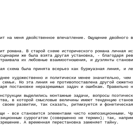
на меня двойственное впечатление. Ощущение двойного вк
романа. В старой схеме исторического романа личная ист
сценарии же была взята другая установка, - благодаря рев
траивала их любовные взаимоотношения, и дуэлянты станови
схема была принята всерьез как буржуазная линия, и лен
е художественно и политически менее значительно, чем т
 семьи. Но эта линия не противопоставлена другой сюжетно
 постановке неразрешимых задач и ошибкам. Правильно на
рукции выделились монтажные задачи, вопросы поэтическо
, в которой смысловые величины имеют тенденцию станови
 своем развитии, так сказать, ритмизуется и фонетическая
- все становится элементами чисто композиционными. Чре
зиционным суррогатом (совершенно не термин); так, наприм
зрешение. А временная перестановка заменяет тайну.