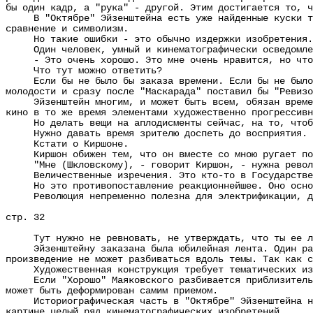
бы один кадр, а "рука" - другой. Этим достигается то, ч
В "Октябре" Эйзенштейна есть уже найденные куски тако
сравнение и символизм.
Но такие ошибки - это обычно издержки изобретения.
Один человек, умный и кинематографически осведомленн
- Это очень хорошо. Это мне очень нравится, но что с
Что тут можно ответить?
Если бы не было бы заказа времени. Если бы не было ре
молодости и сразу после "Маскарада" поставил бы "Ревиз
Эйзенштейн многим, и может быть всем, обязан времени.
кино в то же время элементами художественно прогрессивн
Но делать вещи на аплодисменты сейчас, на то, чтобы 
Нужно давать время зрителю доспеть до восприятия.
Кстати о Киршоне.
Киршон обижен тем, что он вместе со мною ругает поли
"Мне (Шкловскому), - говорит Киршон, - нужна революци
Величественные изречения. Это кто-то в Государственн
Но это противопоставление реакционнейшее. Оно основ
Революция непременно полезна для электрификации, для
стр. 32
Тут нужно не ревновать, не утверждать, что ты ее люб
Эйзенштейну заказана была юбилейная лента. Один раз о
произведение не может разбиваться вдоль темы. Так как с
Художественная конструкция требует тематических из
Если "Хорошо" Маяковского разбивается приблизительно 
может быть деформирован самим приемом.
Историографическая часть в "Октябре" Эйзенштейна не м
картине целый ряд кинематографических изобретений.