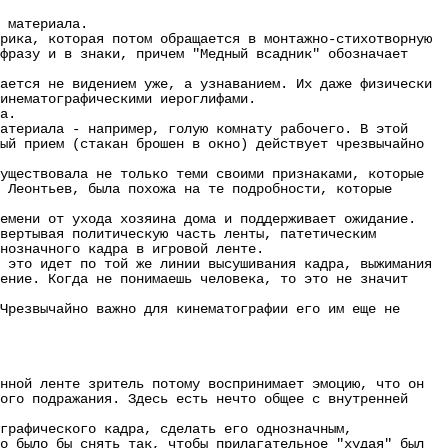
 материала.
ика, которая потом обращается в монтажно-стихотворную
фразу и в знаки, причем "Медный всадник" обозначает
ется не видением уже, а узнаванием. Их даже физически
инематографическими иероглифами.
а.
териала - например, голую комнату рабочего. В этой
ый прием (стакан брошен в окно) действует чрезвычайно
ществовала не только теми своими признаками, которые
 Леонтьев, была похожа на те подробности, которые
мени от ухода хозяина дома и поддерживает ожидание.
ертывая политическую часть ленты, патетическим
нозначного кадра в игровой ленте.
это идет по той же линии высушивания кадра, выжимания
ение. Когда не понимаешь человека, то это не значит
резвычайно важно для кинематографии его им еще не
ной ленте зритель потому воспринимает эмоцию, что он
ого подражания. Здесь есть нечто общее с внутренней
рафического кадра, сделать его однозначным,
о было бы снять так, чтобы прилагательное "худая" был