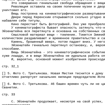
Это совершенно гениальная свобода обращения с веща
Революция оставила на своем попечении музеи и дворцы,
уничтожил его.
Вещь построена на кинематографическом развертывании 
Двери перед Керенским открываются сколько угодно врем
набавляя себе титулы.
Кино перестает быть фотографией. Оно уже приобрело св
У кинематографиста бывает опасность затянуть что-нибу
Эйзенштейна вся перетянута и основана на собственных св
Смысловой материал вещи - томление. Томится Зимний дв
количеством раздавливают и временное правительство и са
Камень, брошенный вверх, потом падает вниз. У него е
Эйзенштейн гениально перетянул остановку, и, вероятно
способами.
Вещь Эйзенштейна - это кинематографическое событие ог
хуже лошади, и в вещи Эйзенштейна не идеальна работа оп
И, вероятно, основной момент изобретения происходил 
стр. 32_1
[] 5. Фото С. Третьякова. Новая Местия теснится к дому 
отчетливо рапортует начальник милиции председателю Испо
[] 6. Фото С. Третьякова. 46 башен времен чуть ли не ца
Сванетии.
стр. 33
С. Эйзенштейн продолжает, несмотря на свой успех, сво