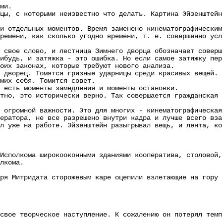
ми.
 с которыми неизвестно что делать. Картина Эйзенштейна
отдельных моментов. Время заменено кинематографическим
ени, как сколько угодно времени, т. е. совершенно усло
ое слово, и лестница Зимнего дворца обозначает соверше
дь, и затяжка - это ошибка. Но если самое затяжку пере
оих законах, которые требуют нового анализа.
орец. Томятся грязные ударницы среди красивых вещей. И
мих себя. Томится совет.
сть моменты замедления и моменты остановки.
, это исторически верно. Так совершается гражданская в
ромной важности. Это для многих - кинематографическая 
ератора, не все разрешено внутри кадра и лучше всего вза
уже на работе. Эйзенштейн разыгрывал вещь, и лента, ко
Исполкома широкооконными зданиями кооператива, столовой,
лкома.
ря Митридата сторожевым каре оцепили взлетающие на гору 
е творческое наступление. К сожалению он потерял темп 