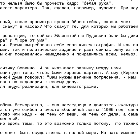
то нельзя было бы прочесть кадр: "белая рука".
го характера. Так, сделан, например, пулемет. При неуд
ый, после просмотра кусков Эйзенштейна, сказал мне:
кажут в массах? Что скажут те, для которых мы работаем
волюции, то сейчас Эйзенштейн и Пудовкин были бы дикие
ора" и "Горе от ума".
 Время вытребовало себе свою кинематографию. И как инд
ыми, так и политическое задание играет сейчас одну из гл
они понравились немедленно и понравились всем, нельзя.
тику Совкино. И он указывает разницу между нами.
я для того, чтобы были хорошие картины. А ему (Киршону
ой думе говорил: "Вам нужны великие потрясения, - нам 
ано на недоверии к своему делу.
 индустриализации, для кинематографии.
ишь бескорыстно, - она наследница и двигатель культуры
н уже ошибся и вместо юбилейной ленты "1905 год" снял 
лово или кадр - не тень от вещи, не тень от дела, а сама
менений.
вдоль темы, то это возможно только потому, что техника
ожет быть осуществлена в полной мере. Но зато именно э