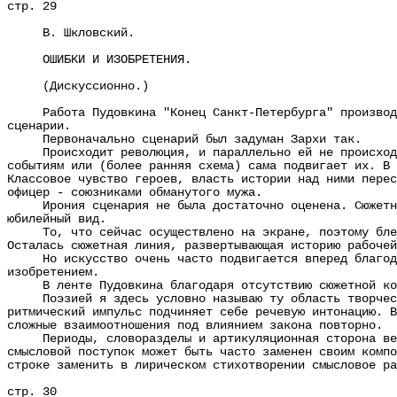
стр. 29
В. Шкловский.
ОШИБКИ И ИЗОБРЕТЕНИЯ.
(Дискуссионно.)
Работа Пудовкина "Конец Санкт-Петербурга" производит 
сценарии.
Первоначально сценарий был задуман Зархи так.
Происходит революция, и параллельно ей не происходит 
событиям или (более ранняя схема) сама подвигает их. В 
Классовое чувство героев, власть истории над ними перес
офицер - союзниками обманутого мужа.
Ирония сценария не была достаточно оценена. Сюжетная 
юбилейный вид.
То, что сейчас осуществлено на экране, поэтому бледне
Осталась сюжетная линия, развертывающая историю рабочей
Но искусство очень часто подвигается вперед благодаря
изобретением.
В ленте Пудовкина благодаря отсутствию сюжетной конст
Поэзией я здесь условно называю ту область творчества
ритмический импульс подчиняет себе речевую интонацию. В
сложные взаимоотношения под влиянием закона повторно.
Периоды, словоразделы и артикуляционная сторона вещи 
смысловой поступок может быть часто заменен своим компо
строке заменить в лирическом стихотворении смысловое ра
стр. 30