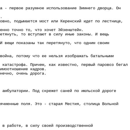
 - первое разумное использование Зимнего дворца. Он
.
вно, подымается мост или Керенский идет по лестнице,
нно точно то, что хочет Эйзенштейн.
тянуть, то вступают в силу иные законы. И вещь
 вещи показаны так перетянуто, что одним своим
ойна, потому что ее нельзя изображать батальными
катастрофа. Причем, как известно, первый паровоз бегал
имоотношение кадров.
нечно, очень дорога.
 амбулатории. Под скрежет саней по июльской дороге
ячменные поля. Это - старая Местия, столица Вольной
в работе, в силу своей производственной