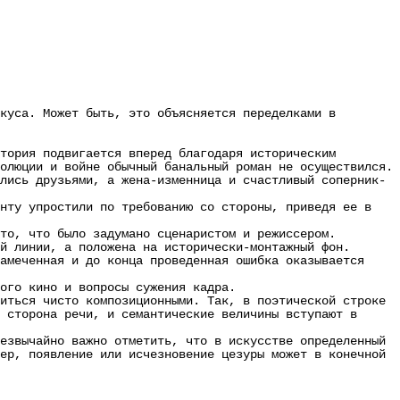
уса. Может быть, это объясняется переделками в
ория подвигается вперед благодаря историческим
олюции и войне обычный банальный роман не осуществился.
лись друзьями, а жена-изменница и счастливый соперник-
ту упростили по требованию со стороны, приведя ее в
о, что было задумано сценаристом и режиссером.
й линии, а положена на исторически-монтажный фон.
меченная и до конца проведенная ошибка оказывается
го кино и вопросы сужения кадра.
ться чисто композиционными. Так, в поэтической строке
 сторона речи, и семантические величины вступают в
звычайно важно отметить, что в искусстве определенный
ер, появление или исчезновение цезуры может в конечной