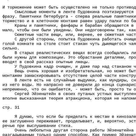
И торможение может быть осуществлено не только противод
Смысловые моменты в ленте Пудовкина поэтизируются по 
фразу. Памятники Петербурга - сперва реальные памятники
торжество и в клеточном монтаже равен удару палки по ба
Краны и памятники, фанфары и барабан обращаются в зна
мало, чтобы они были увидены. Они недоговорены так, как
Сюжетные части вещи, или, вернее, ее сюжетная часть 
С другой стороны, попытка Пудовкина работать очищенны
голой комнате на столе стоит стакан чуть дымящегося чая
сильно.
В старых реалистических вещах всегда сообщались лишни
были нужны для композиции. Это обрастание деталями, про
вводят в свой рассказ опытные лжецы.
У Пудовкина кадр очищен, и даже пар над стаканом чая 
Вещь очень хорошая и изобретательная, но может быть л
монтажем замаскировывать отсутствие целой части констру
В ленте есть не случайные выдумки, как мундиры, сняты
из него воды. Но напрасно не доверили до конца сценарис
непременно, что он ошибается, - может быть, просто ты о
Сергей Эйзенштейн в своих путаных устных выступлениях
вполне высказанная теория атракциона, которая не напоми
стр. 31
Я думаю, что если бы приделать к местам в кинозале ди
ее заглушенно переживает, проделывает, и, вероятно, эст
речью при выслушивании стиха.
Очень любопытна другая сторона работы Эйзенштейна - э
разгадываемым только одним способом. Как пример Эйзеншт