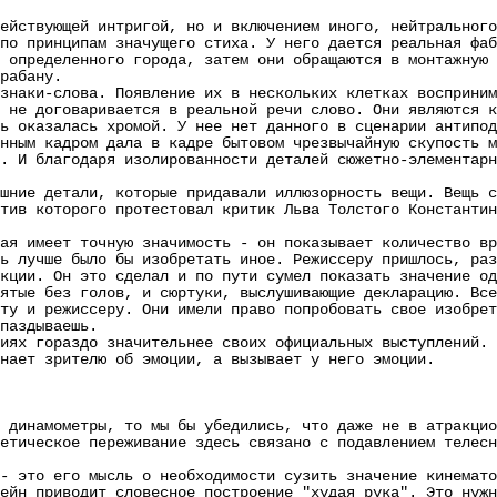
ействующей интригой, но и включением иного, нейтрального
принципам значущего стиха. У него дается реальная фабр
 определенного города, затем они обращаются в монтажную 
рабану.
ки-слова. Появление их в нескольких клетках воспринима
 не договаривается в реальной речи слово. Они являются к
оказалась хромой. У нее нет данного в сценарии антипод
м кадром дала в кадре бытовом чрезвычайную скупость ма
. И благодаря изолированности деталей сюжетно-элементарн
е детали, которые придавали иллюзорность вещи. Вещь су
тив которого протестовал критик Льва Толстого Константин
имеет точную значимость - он показывает количество вре
учше было бы изобретать иное. Режиссеру пришлось, разв
кции. Он это сделал и по пути сумел показать значение од
е без голов, и сюртуки, выслушивающие декларацию. Все 
ту и режиссеру. Они имели право попробовать свое изобрет
паздываешь.
 гораздо значительнее своих официальных выступлений. Ч
нает зрителю об эмоции, а вызывает у него эмоции.
намометры, то мы бы убедились, что даже не в атракцион
етическое переживание здесь связано с подавлением телесн
то его мысль о необходимости сузить значение кинематог
ейн приводит словесное построение "худая рука". Это нужн