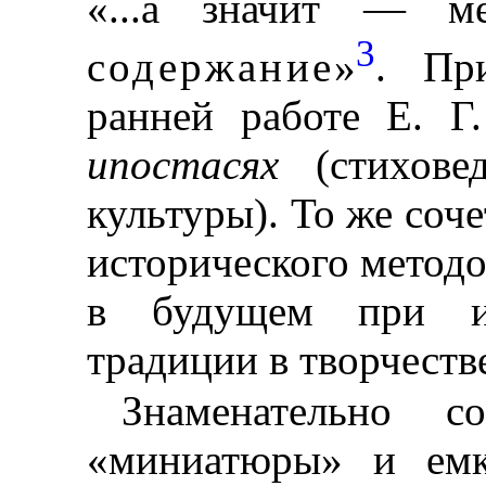
«...а значит — м
3
содержание
»
. Пр
ранней работе Е. Г
ипостасях
(стиховед
культуры). То же соч
исторического методо
в будущем при ис
традиции в творчест
Знаменательно с
«миниатюры» и емк