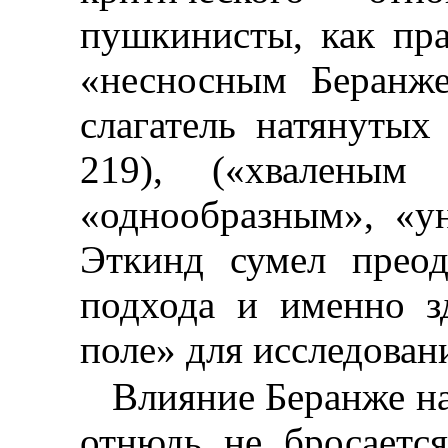
пушкинисты, как пра
«несносным Беранже
слагатель натянутых
219), («хваленым
«однообразным», «у
Эткинд сумел преод
подхода и именно з
поле» для исследован
Влияние Беранже н
отнюдь не бросается