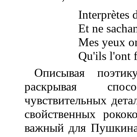
Interprètes 
Et ne sachan
Mes yeux on
Qu'ils l'ont f
Описывая поэтик
раскрывая спо
чувствительных дета
свойственных рокок
важный для Пушкина