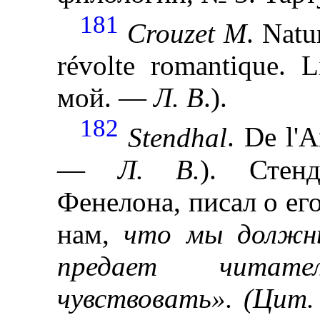
181
Crouzet
M
. Natu
révolte romantique. L
мой. —
Л. В
.).
182
Stendhal
. De l'
—
Л. В.
). Стен
Фенелона, писал о его
нам,
что
мы должны
предает чит
чувствовать». (Цит.