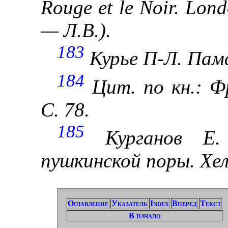
Rouge et le Noir. Lon
—
Л.В.
).
183
Курье
П-Л
. Пам
184
Цит. по кн.:
Ф
С. 78.
185
Курганов
Е
.
пушкинской поры. Хел
Оглавление
Указатель
Index
Вперед
Текст
В начало