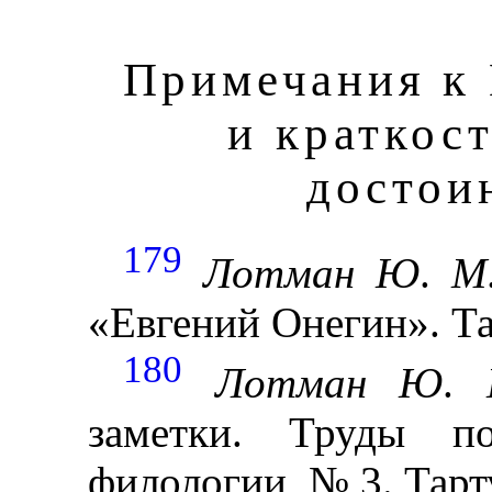
Примечания к 
и краткос
достои
179
Лотман
Ю
.
М
«Евгений Онегин». Тар
180
Лотман
Ю
.
заметки. Труды п
филологии, № 3. Тарту