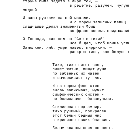
струна была задето в лире той, —
в решетке, разумей, чугунн
медной.
И вазы ручками на ней махали,
и с хором записных певиц
сладчайше делал знаменитый Фриц
во фразе восемь придыханий
О Господи, как пел он "Свете тихий"!
Все б дал, чтоб Фрица услых
Замолкни, ямб, умри навек, пиррихий, —
раскрою тишь, как белую тет
Тихо, тихо пишет снег,
пишет жизни, пишут души
по забвенью их навек
и вычеркивает тут же.
И на сером фоне стен
вновь записывая, мучит
симфонических систем -
по безмолвию - беззвучьем.
Стилизован под ампир,
тихо рушимый, прекрасен
этот белый бедный мир
в кривизне своих балясин.
Белым крапом снял он цвет,