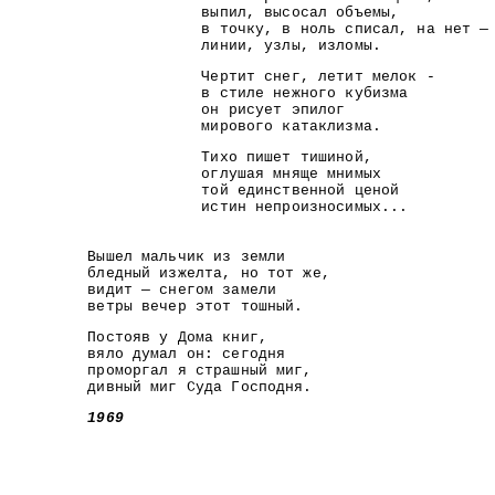
выпил, высосал объемы,
в точку, в ноль списал, на нет —
линии, узлы, изломы.
Чертит снег, летит мелок -
в стиле нежного кубизма
он рисует эпилог
мирового катаклизма.
Тихо пишет тишиной,
оглушая мняще мнимых
той единственной ценой
истин непроизносимых...
Вышел мальчик из земли
бледный изжелта, но тот же,
видит — снегом замели
ветры вечер этот тошный.
Постояв у Дома книг,
вяло думал он: сегодня
проморгал я страшный миг,
дивный миг Суда Господня.
1969