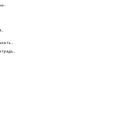
о-
.
ать.
радь.