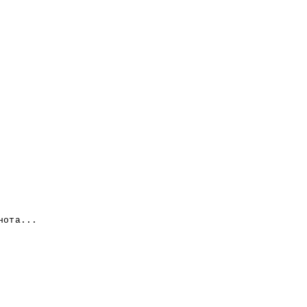
та...