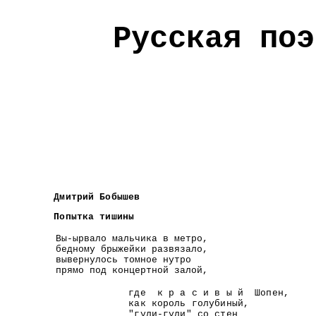
Русская поэ
Дмитрий Бобышев
Попытка тишины
Вы-ырвало мальчика в метро,
бедному брыжейки развязало,
вывернулось томное нутро
прямо под концертной залой,
где к р а с и в ы й Шопен,
как король голубиный,
"гули-гули" со стен