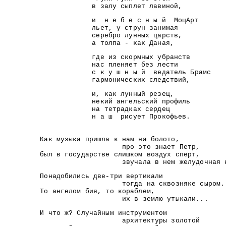
в залу сыплет лавиной,
и н е б е с н ы й МоцАрт
льет, у струн занимая
серебро лунных царств,
а толпа - как Даная,
где из скормных убранств
нас пленяет без лести
с к у ш н ы й ведатель Брамс
гармонических следствий,
и, как лунный резец,
некий ангельский профиль
на тетрадках сердец
н а ш рисует Прокофьев.
Как музыка пришла к нам на болото,
про это знает Петр,
был в государстве слишком воздух сперт,
звучала в нем желудочная но
Понадобились две-три вертикали
тогда на сквозняке сыром.
То ангелом бия, то кораблем,
их в землю утыкали...
И что ж? Случайным инструментом
архитектуры золотой