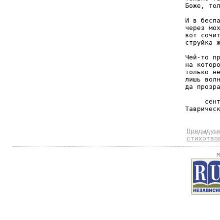
Боже, тол
И в беспа
через мох
вот сочит
струйка ж
Чей-то пр
на которо
только не
лишь волн
да прозра
     сент
Таврическ
Предыдущ
стихотво
М