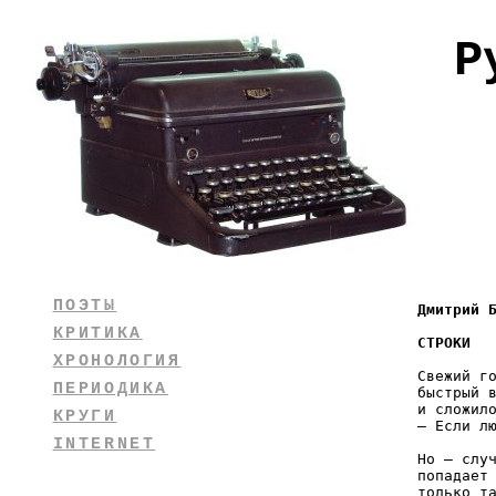
Р
ПОЭТЫ
КРИТИКА
ХРОНОЛОГИЯ
Свежий го
ПЕРИОДИКА
быстрый в
и сложило
КРУГИ
— Если лю
INTERNET
Но — случ
попадает 
только та