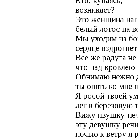
Кто, купаясь,
возникает?
Это женщина нага
белый лотос на во
Мы уходим из бо
сердце вздрогнет
Все же радуга не
что над кровлею 
Обнимаю нежно д
ты опять ко мне 
Я росой твоей ум
лег в березовую т
Вижу ивушку-печ
эту девушку реч
ночью к ветру я 