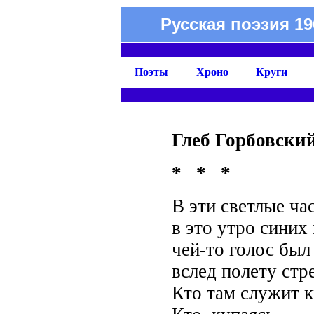
Русская поэзия 19
Поэты
Хроно
Круги
Глеб Горбовски
* * *
В эти светлые ча
в это утро синих
чей-то голос был
вслед полету стр
Кто там служит к