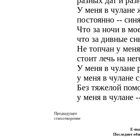
разных дат и раз
У меня в чулане
постоянно -- син
Что за ночи в мо
что за дивные сн
Не топчан у меня
стоит лечь на него
У меня в чулане 
у меня в чулане 
Без тяжелой пом
у меня в чулане -
Предыдущее
стихотворение
E-ma
Последнее обн