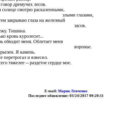
 говор дремучих лесов.
а солнце смотрю раскаленными,
лыми глазами,
атем закрываю глаза на железный
засов.
ежу. Тишина.
ко кровь куролесит...
рь обходит меня. Облетает меня
воронье.
ерьезен. Я камень.
се перетрогал и взвесил.
его тяжелее -- раздетое сердце мое.
E-mail:
Мария Левченко
Последнее обновление: 03/24/2017 09:20:11