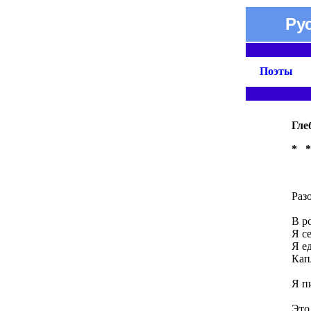
Ру
Поэты
Гле
* 
Раз
п
В р
Я с
Я е
Кап
в
Я п
р
Это