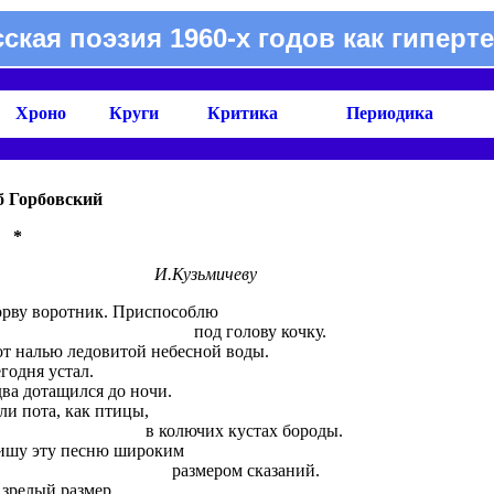
сская поэзия 1960-х годов как гиперте
Хроно
Круги
Критика
Периодика
б Горбовский
* *
И.Кузьмичеву
орву воротник. Приспособлю
од голову кочку.
от налью ледовитой небесной воды.
егодня устал.
два дотащился до ночи.
ли пота, как птицы,
 колючих кустах бороды.
ишу эту песню широким
азмером сказаний.
 зрелый размер.