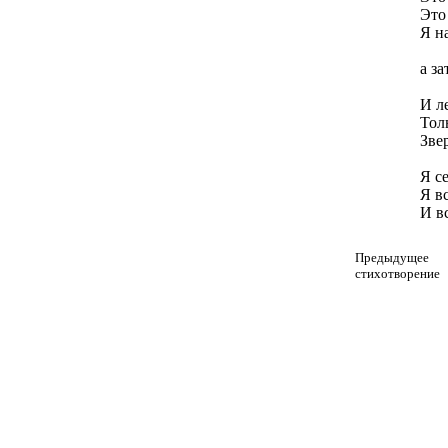
Это
Я н
з
а з
И л
Толь
Зве
Я с
Я в
И вс
Предыдущее
стихотворение