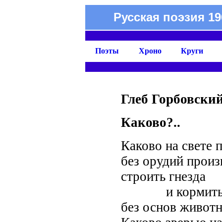
Русская поэзия 19
Поэты
Хроно
Круги
Глеб Горбовски
Каково?..
Каково на свете 
без орудий произ
строить гнезда
и кормить
без основ живот