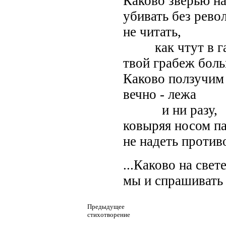
Каково зверью на
убивать без рево
не читать,
как чтут в га
твой грабеж бол
Каково ползучим 
вечно - лежа
и ни разу,
ковыряя носом па
не надеть против
...Каково на свет
мы и спрашивать 
Предыдущее
стихотворение