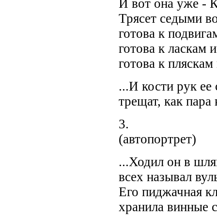
И вот она уже - 
Трясет седыми в
готова к подвига
готова к ласкам и
готова к пляскам 
...И кости рук ее
трещат, как пара 
3.
(автопортрет)
...Ходил он в шля
всех называл вул
Его пиджачная кл
хранила винные 