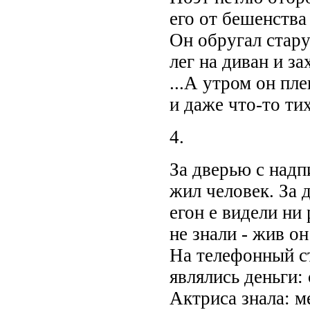
его от бешенства
Он обругал старух
лег на диван и за
...А утром он пл
и даже что-то тих
4.
За дверью с над
жил человек. За д
егон е видели ни 
не знали - жив он
На телефонный ст
являлись деньги: 
Актриса знала: 