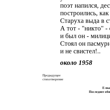
поэт напился, де
построились, как
Старуха выда в с
А тот - "никто" -
и был он - милиц
Стоял он пасмур
и не свистел!..
около 1958
Предыдущее
стихотворение
E-ma
Последнее обн