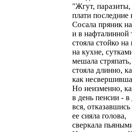
"Жгут, паразиты, 
плати последние 
Сосала пряник н
и в нафталинной 
стояла стойко на 
на кухне, суткам
мешала стряпать, 
стояла длинно, ка
как несвершивша
Но неизменно, к
в день пенсии - в
вся, отказавшись 
ее сияла голова,
сверкала пьяными