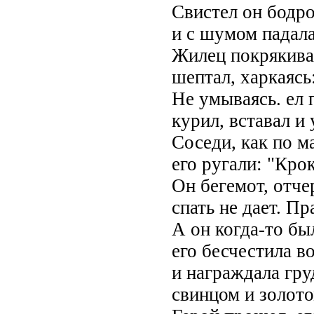
Свистел он бодр
и с шумом падала
Жилец покрякива
шептал, харкаясь:
Не умываясь. ел 
курил, вставал и 
Соседи, как по м
его ругали: "Кро
Он бегемот, отче
спать не дает. Пр
А он когда-то бы
его бесчестила в
и награждала гру
свинцом и золото