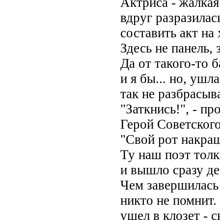
Актриса - жалкая
вдруг разразилась
составить акт на 
Здесь не панель,
Да от такого-то 
и я бы... но, ушл
так не разбрасыва
"Заткнись!", - пр
Герой Советского
"Свой рот накра
Ту наш поэт толк
и вышло сразу де
Чем завершилась 
никто не помнит
ушел в клозет - с