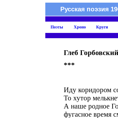
Русская поэзия 19
Поэты
Хроно
Круги
Глеб Горбовски
***
Отц
Иду коридором с
То хутор мелькнет
А наше родное Г
фугасное время с