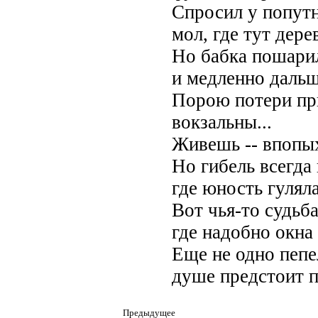
Спросил у попутн
мол, где тут дере
Но бабка пошарил
и медленно дальш
Порою потери пр
вокзальны...
Живешь -- впопых
Но гибель всегда
где юность гуляла
Вот чья-то судьба
где надобно окна 
Еще не одно пеп
душе предстоит п
Предыдущее