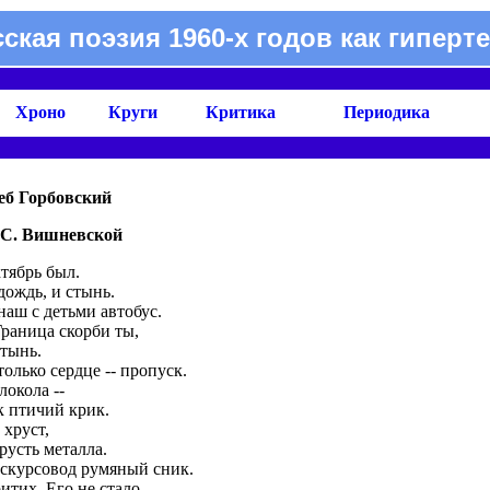
сская поэзия 1960-х годов как гиперте
Хроно
Круги
Критика
Периодика
еб Горбовский
 С. Вишневской
тябрь был.
дождь, и стынь.
наш с детьми автобус.
.Граница скорби ты,
тынь.
только сердце -- пропуск.
локола --
к птичий крик.
 хруст,
грусть металла.
скурсовод румяный сник.
итих. Его не стало.