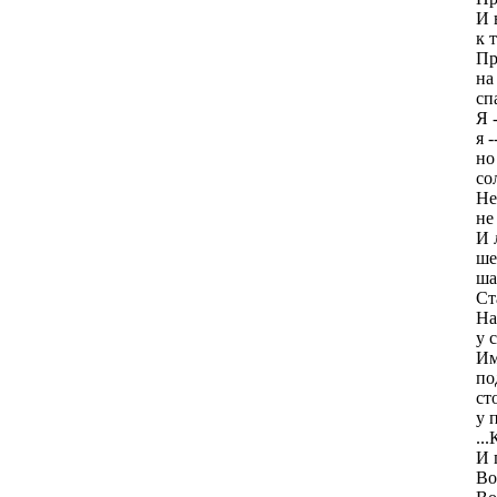
И 
к 
Пр
на
сп
Я 
я -
но
со
Не
не
И 
ше
ша
Ст
На
у 
И
по
ст
у 
..
И 
Во