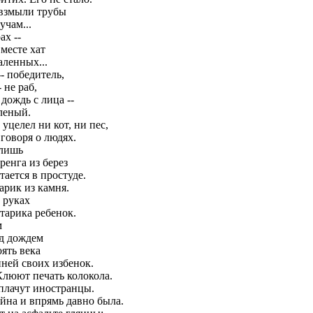
взмыли трубы
тучам...
ах --
 месте хат
аленных...
-- победитель,
- не раб,
 дождь с лица --
леный.
 уцелел ни кот, ни пес,
 говоря о людях.
лишь
ренга из берез
тается в простуде.
арик из камня.
 руках
старика ребенок.
м
д дождем
оять века
пней своих избенок.
.Клюют печать колокола.
плачут иностранцы.
йна и впрямь давно была.