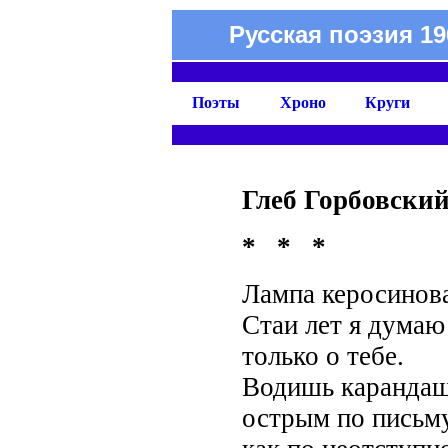
Русская поэзия 19
Поэты
Хроно
Круги
Глеб Горбовски
* * *
Лампа керосиновая
Стаи лет я думаю
только о тебе.
Водишь каранда
острым по письму