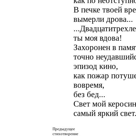
как по неотступн
В печке твоей вр
вымерли дрова...
...Двадцатитрехл
ты моя вдова!
Захоронен в памя
точно неудавший
эпизод кино,
как пожар потуш
вовремя,
без бед...
Свет мой кероси
самый яркий свет
Предыдущее
стихотворение