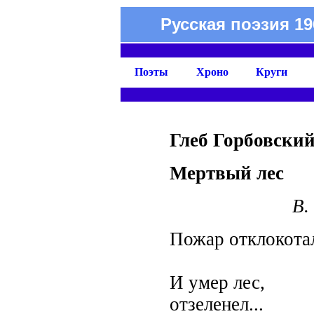
Русская поэзия 19
Поэты
Хроно
Круги
Глеб Горбовски
Мертвый лес
В.
Пожар отклокота
и ум
И умер лес,
отзеленел...