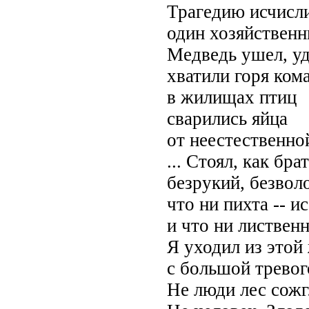
Трагедию исчисл
один хозяйственн
Медведь ушел, уд
хватили горя ком
в жилищах птиц
сварились яйца
от неестественно
... Стоял, как бра
безрукий, безвол
что ни пихта -- и
и что ни лиственн
Я уходил из этой
с большой тревого
Не люди лес сожгл