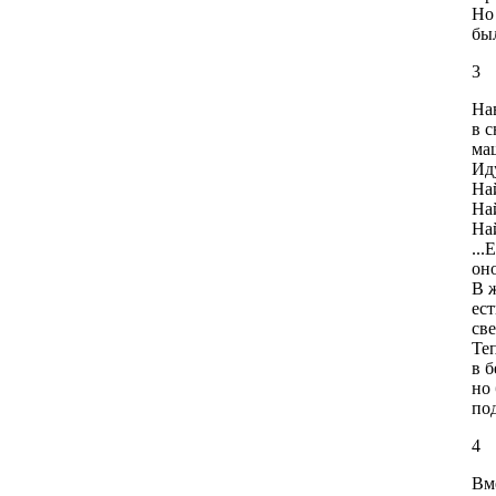
Но 
был
3
На
в с
ма
Ид
Най
На
На
...
оно
В 
ест
св
Те
в б
но 
по
4
Вм