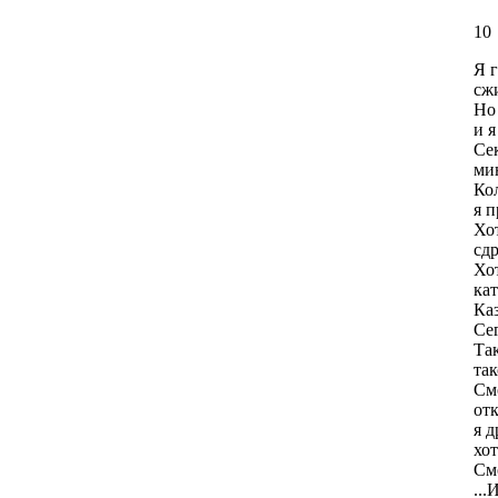
10
Я г
сж
Но 
и я
Сек
ми
Ко
я п
Хо
сдр
Хо
кат
Ка
Сег
Так
так
См
отк
я 
хот
См
...