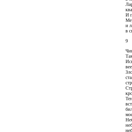
Ла
кв
И п
Ме
и л
в 
9
Чи
Там
Ис
ве
Зл
ста
ст
Ст
кр
Те
вст
бил
мос
Не
неб
неб