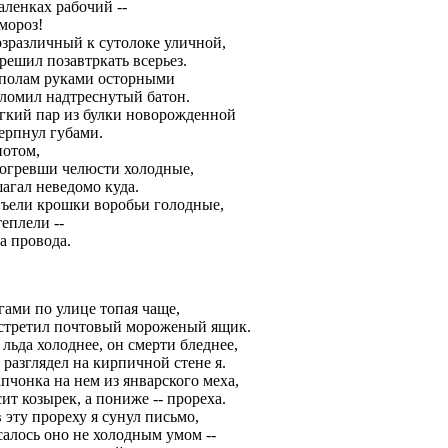
аленках рабочий --
мороз!
рзразличный к сутолоке уличной,
решил позавтркать всерьез.
полам руками осторными
зломил надтреснутый батон.
гкий пар из булки новорожденной
черпнул губами.
потом,
зогревши челюсти холодные,
агал неведомо куда.
.Съели крошки воробьи голодные,
еплели --
а провода.
гами по улице топая чаще,
встретил почтовый мороженый ящик.
льда холоднее, он смерти бледнее,
 разглядел на кирпичной стене я.
пчонка на нем из январского меха,
ит козырек, а пониже -- прореха.
 эту прореху я сунул письмо,
салось оно не холодным умом --