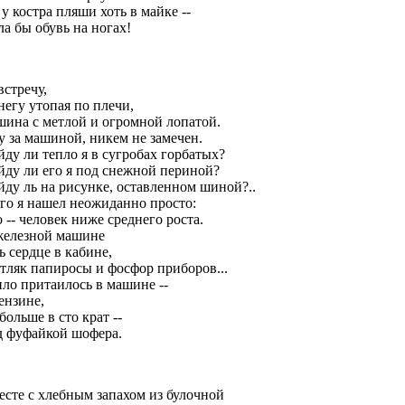
у костра пляши хоть в майке --
а бы обувь на ногах!
встречу,
негу утопая по плечи,
шина с метлой и огромной лопатой.
у за машиной, никем не замечен.
ду ли тепло я в сугробах горбатых?
йду ли его я под снежной периной?
йду ль на рисунке, оставленном шиной?..
Его я нашел неожиданно просто:
 -- человек ниже среднего роста.
железной машине
ь сердце в кабине,
етляк папиросы и фосфор приборов...
пло притаилось в машине --
ензине,
больше в сто крат --
д фуфайкой шофера.
есте с хлебным запахом из булочной