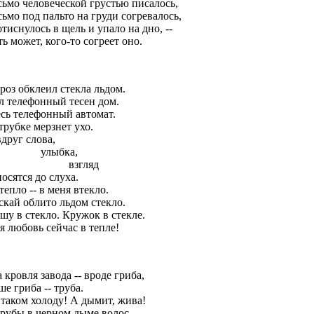
сьмо человеческой грустью писалось,
ьмо под пальто на груди согревалось,
тиснулось в щель и упало на дно, --
ь может, кого-то согреет оно.
роз обклеил стекла льдом.
л телефонный тесен дом.
есь телефонный автомат.
трубке мерзнет ухо.
друг слова,
лыбка,
взгляд
осятся до слуха.
тепло -- в меня втекло.
скай облито льдом стекло.
шу в стекло. Кружок в стекле.
я любовь сейчас в тепле!
 кровля завода -- вроде гриба,
е гриба -- труба.
 таком холоду! А дымит, жива!
трубы в черном дыме волос