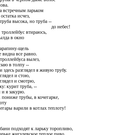
ова.
за встречным ларьком
 остатка исчез,
труба высока, но труба --
до небес!
в троллейбус втираюсь,
ылда в окно
царапину-щель
 видна все равно.
троллейбуса вылез,
заю в толпу --
и здесь разглядел я живую трубу.
глядел и стою,
глядел и смотрю,
у: курит труба, --
 и я закурю.
А пониже трубы, в кочегарке,
оту
егары варили в котлах теплоту!
бани подходят к ларьку торопливо,
арьке жигулевское теплое пиво.