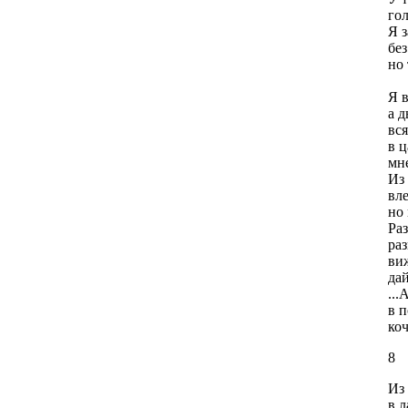
гол
Я 
без
но 
Я 
а д
вся
в 
мне
Из 
вле
но 
Раз
раз
виж
дай
...
в п
коч
8
Из 
в л