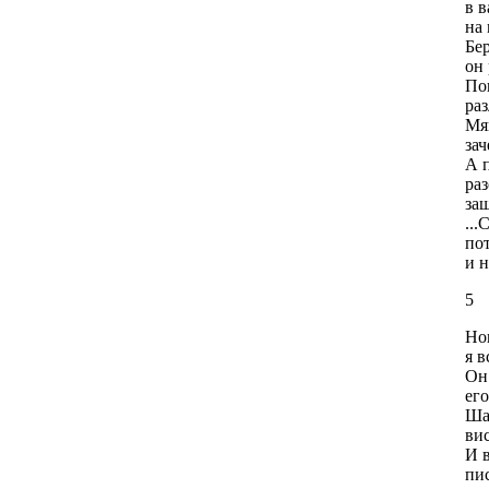
в в
на 
Бе
он 
По
ра
Мя
за
А 
ра
заш
..
пот
и н
5
Но
я 
Он 
его
Ша
вис
И в
пи