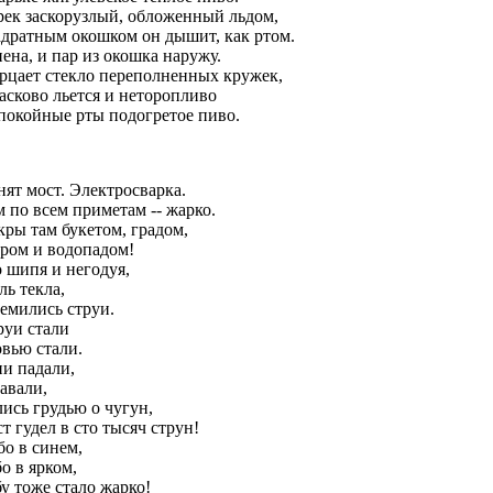
рек заскорузлый, обложенный льдом,
адратным окошком он дышит, как ртом.
ена, и пар из окошка наружу.
рцает стекло переполненных кружек,
асково льется и неторопливо
спокойные рты подогретое пиво.
нят мост. Электросварка.
 по всем приметам -- жарко.
кры там букетом, градом,
ером и водопадом!
о шипя и негодуя,
ль текла,
ремились струи.
руи стали
овью стали.
ни падали,
авали,
ись грудью о чугун,
т гудел в сто тысяч струн!
бо в синем,
о в ярком,
у тоже стало жарко!