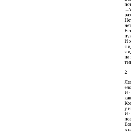
по
...
раз
Не
нет
Ес
пук
И 
я и
я и
на 
теп
2
Ле
ел
И ч
как
Кос
у 
И 
пов
Вок
в р