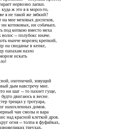
тирает нервозно лапки.
А куда ж это я в мороз-то,
ве я не такой же зябкий?
т на мне меховых доспехов,
 ни котиковых, ни собачьих.
ть под кепкою вместо меха
 волос -- полубокс иначе.
хоть нынче морозец крепкий,
ду на свиданье в кепке,
ду папахам назло
морозе искать
ло!
сной, охотничий, зовущий
овый дым навстречу мне.
то ни шаг -- то пахнет гуще,
 будто двигаюсь к весне.
тер трещал у тротуара,
ног нахохленных домов.
черный чан смолы и вара
ис над красной клеткой дров.
руг огня -- толпа в фуфайках,
азновеликих треухах.