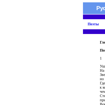
Ру
Поэты
Гл
По
1
Уши
На
Зв
но
Где
к 
чем
Ст
при
Вон