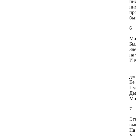
пи
пис
про
быт
6
Мо
Бы
Зд
на 
И в
у
дон
Ее 
Пу
Ды
Мо
7
Эта
выш
На
У 