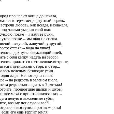
ород прошел от конца до начала,
имался в термометре ртутный червяк.
встречи любовь, как всегда, назначала,
 под часами умерил свой шаг.
ундою позже -- я взял ее руки,
нутою позже -- мы шли не спеша.
лючий, певучий, живучий, упругий,
росто оттаял -- вода на ушах!
телось вдохнуть освежающий иней,
ать с себя кепку, надеть на забор!
телось прижаться к стелкяшке-витрине,
аться с детишками с горк и с гор...
залось нелепым безлюдие улиц.
одня жара! Не погода, а пляж!
ое -- на редкость в зеленом июле,
ое за редкостью -- сдать в Эрмитаж!
отрите, продрогшие шапки и шубы,
иньте меха с приютившихся глаз, --
друга целую в зажженные губы,
ите, возьму поцелую и вас?!
отрите, я выступил против мороза!
И если его еще терпит земля,