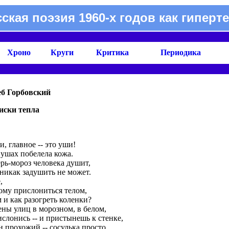
сская поэзия 1960-х годов как гиперте
Хроно
Круги
Критика
Периодика
еб Горбовский
иски тепла
, главное -- это уши!
 ушах побелела кожа.
ерь-мороз человека душит,
 никак задушить не может.
,
кому прислониться телом,
 и как разогреть коленки?
ены улиц в морозном, в белом,
слонись -- и пристынешь к стенке,
 прохожий -- сосулька просто,