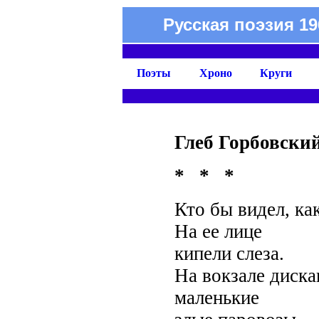
Русская поэзия 19
Поэты
Хроно
Круги
Глеб Горбовски
* * *
Кто бы видел, ка
На ее лице
кипели слеза.
На вокзале диск
маленькие