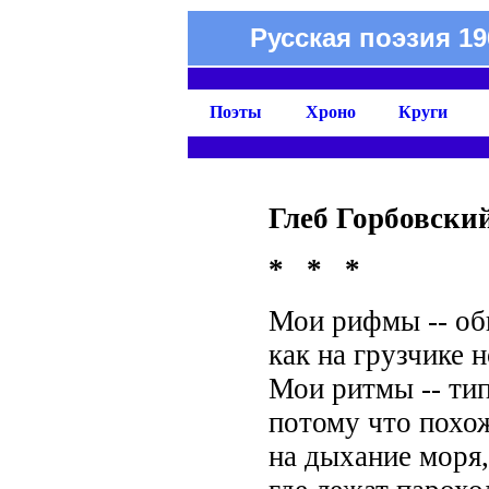
Русская поэзия 19
Поэты
Хроно
Круги
Глеб Горбовски
* * *
Мои рифмы -- о
как на грузчике 
Мои ритмы -- ти
потому что похо
на дыхание моря,