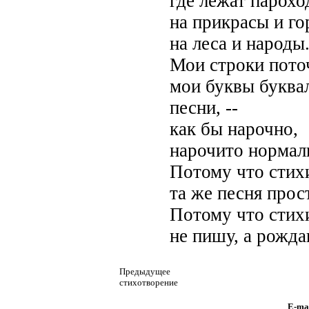
где лежат парохо
на прикрасы и го
на леса и народы
Мои строки пото
мои буквы буква
песни, --
как бы нарочно,
нарочито нормал
Потому что стихи
та же песня прос
Потому что стих
не пишу, а рожда
Предыдущее
стихотворение
E-ma