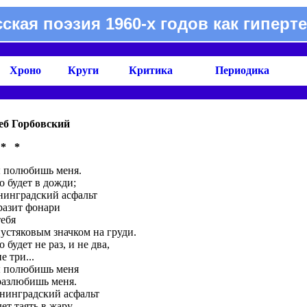
сская поэзия 1960-х годов как гиперте
Хроно
Круги
Критика
Периодика
еб Горбовский
 * *
 полюбишь меня.
о будет в дожди;
нинградский асфальт
разит фонари
тебя
пустяковым значком на груди.
о будет не раз, и не два,
е три...
 полюбишь меня
разлюбишь меня.
нинградский асфальт
дет таять в жару.