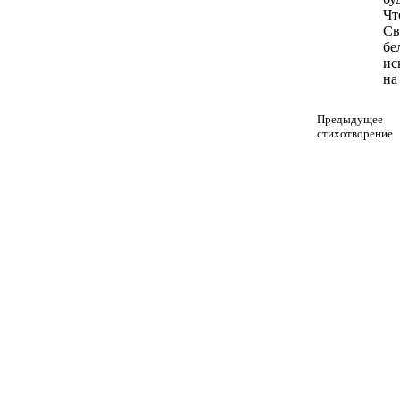
Чт
Св
бе
ис
на
Предыдущее
стихотворение