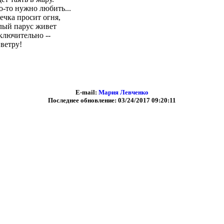
о-то нужно любить...
ечка просит огня,
лый парус живет
ключительно --
 ветру!
E-mail:
Мария Левченко
Последнее обновление: 03/24/2017 09:20:11