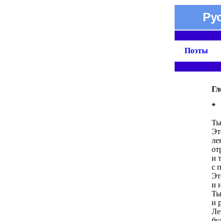
Ру
Поэты
Гл
*
Ты
Эт
ле
от
и 
с 
Эт
и н
Ты
и 
Ле
бу