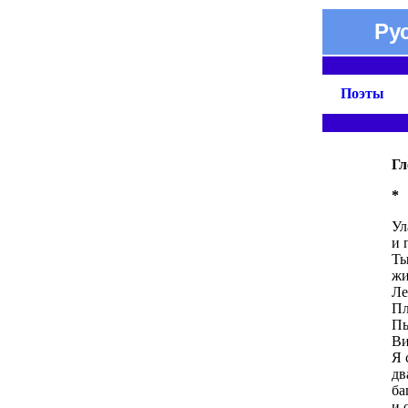
Ру
Поэты
Гл
*
Ул
и 
Ты
жи
Ле
Пл
Пь
Ви
Я 
дв
ба
и 