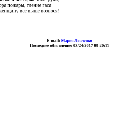
оря пожары, тление гася
женщину все выше вознося!
E-mail:
Мария Левченко
Последнее обновление: 03/24/2017 09:20:11