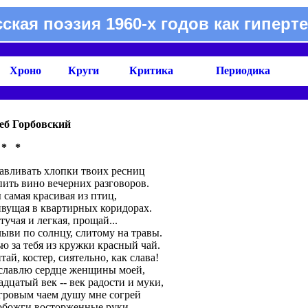
сская поэзия 1960-х годов как гиперте
Хроно
Круги
Критика
Периодика
еб Горбовский
 * *
авливать хлопки твоих ресниц
пить вино вечерних разговоров.
 самая красивая из птиц,
вущая в квартирных коридорах.
тучая и легкая, прощай...
ыви по солнцу, слитому на травы.
ю за тебя из кружки красный чай.
тай, костер, сиятельно, как слава!
славлю сердце женщины моей,
адцатый век -- век радости и муки,
гровым чаем душу мне согрей
обожги восторженные руки,