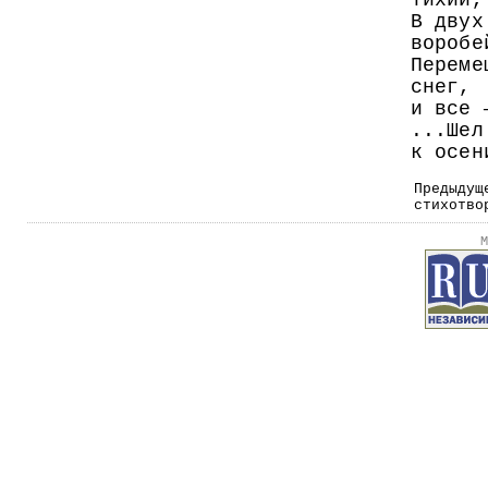
тихий,
В двух
воробе
Переме
снег,
и все 
...Шел
к осен
Предыдущ
стихотво
М