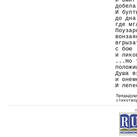
и вмиг
добела
И булт
до дна
где мг
Поузар
вонзая
вгрыза
с бою
и лико
...Но 
положи
Душа в
и онем
И лепе
Предыдущ
стихотво
М