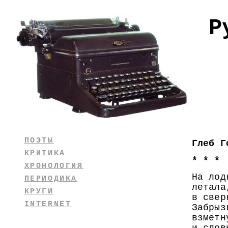
Р
ПОЭТЫ
Глеб Г
КРИТИКА
* * *
ХРОНОЛОГИЯ
На лод
ПЕРИОДИКА
летала
КРУГИ
в свер
INTERNET
Забрыз
взметн