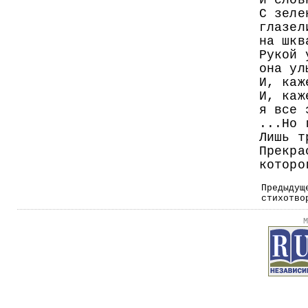
и слов
С зеле
глазел
на шкв
Рукой 
она ул
И, каж
И, каж
я все 
...Но 
Лишь т
Прекра
которо
Предыдущ
стихотво
М