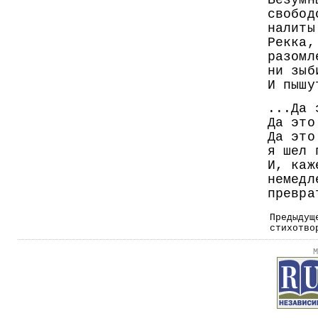
Безумн
свобод
налиты
Рекка,
разомл
ни зыб
И пышу
...Да 
Да это
Да это
я шел 
И, каж
немедл
превра
Предыдущ
стихотво
М