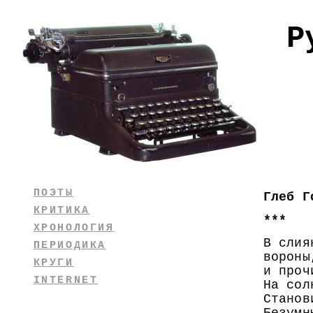
Р
ПОЭТЫ
Глеб Г
КРИТИКА
***
ХРОНОЛОГИЯ
В слия
ПЕРИОДИКА
вороны
КРУГИ
и проч
INTERNET
На сол
Станов