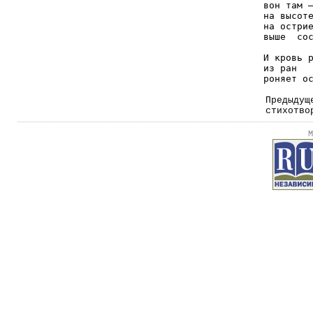
вон там —
на высоте
на острие
выше  сос
И кровь р
из ран   
Предыдущ
стихотво
М