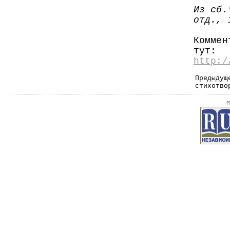
Из сб.
отд., 
Коммен
тут:
http:/
Предыдущ
стихотво
М