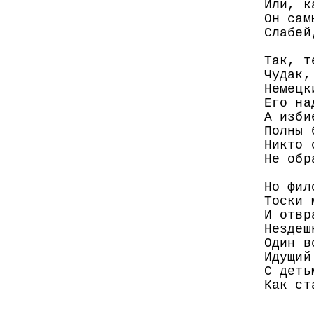
Или, к
Он сам
Слабей
Так, т
Чудак,
Немецк
Его на
А изби
Полны 
Никто 
Не обр
Но фил
Тоски 
И отвр
Нездеш
Один в
Идущий
С деть
Как ст