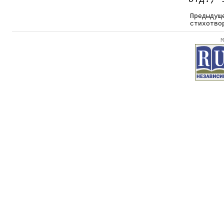
Предыдущ
стихотво
М