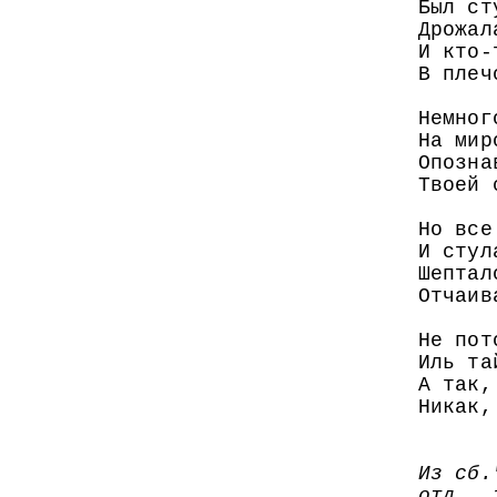
Был ст
Дрожал
И кто-
В плеч
Немног
На мир
Опозна
Твоей 
Но все
И стул
Шептал
Отчаив
Не пот
Иль та
А так,
Никак,
Из сб.
отд., 