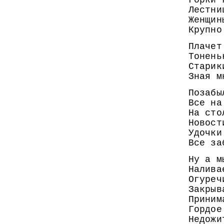
Горки 
Лестни
Женщин
Крупно
Плачет
Тонень
Старик
Зная м
Позабы
Все на
На сто
Новост
Удочки
Все за
Ну а м
Налива
Огуреч
Закрыв
Приним
Гордое
Недожи