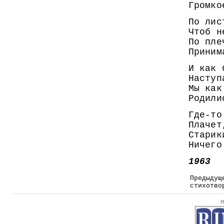
Громко
По лис
Чтоб н
По пле
Приним
И как 
Наступ
Мы как
Родили
Где-то
Плачет
Старик
Ничего
1963
Предыдущ
стихотво
М