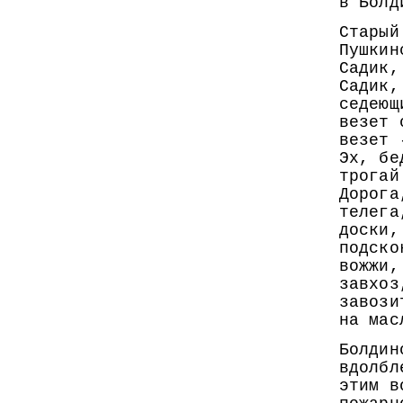
в Болд
Старый
Пушкин
Садик,
Садик,
седеющ
везет 
везет 
Эх, бе
трогай
Дорога
телега
доски,
подско
вожжи,
завхоз
завози
на мас
Болдин
вдолбл
этим в