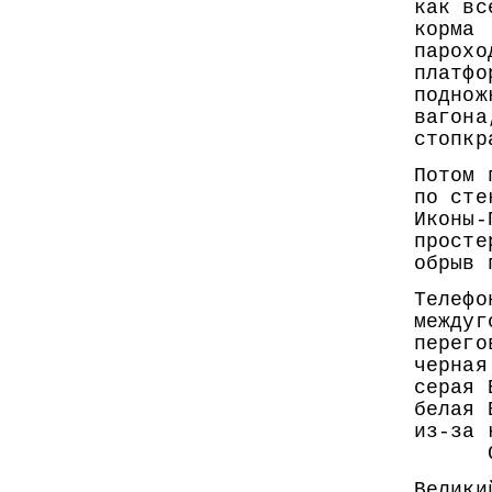
как вс
корма
парохо
платфо
поднож
вагона
стопкр
Потом 
по сте
Иконы-
просте
обрыв 
Телефо
междуг
перего
черная
серая 
белая 
из-за 
Свет
Велики