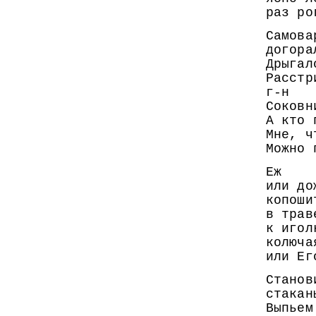
раз ро
Самова
догора
Дрыгал
Расстр
г-н
Соковн
А кто 
Мне, ч
Можно 
Еж
или до
копоши
в трав
к игол
колюча
или Ег
Станов
стакан
Выпьем