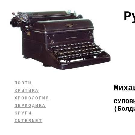
Р
ПОЭТЫ
Миха
КРИТИКА
ХРОНОЛОГИЯ
СУПОВ
ПЕРИОДИКА
(Болд
КРУГИ
По
INTERNET
"На