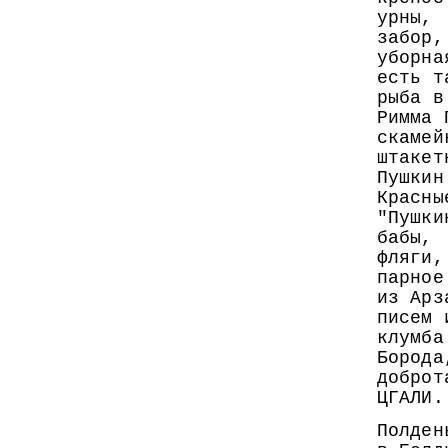
урны,
забор,
уборна
есть т
рыба в
Римма 
скамей
штакет
Пушкин
Красны
"Пушки
бабы,
фляги,
парное
из Арз
писем 
клумба
Борода
доброт
ЦГАЛИ.
Полден