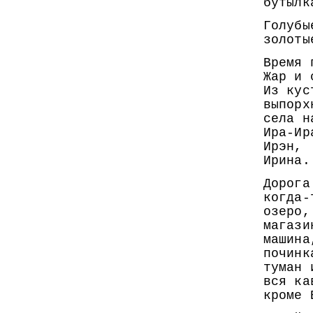
бутылк
Голубы
золоты
Время 
Жар и 
Из кус
выпорх
села н
Ира-Ир
Ирэн,
Ирина.
Дорога
когда-
озеро,
магази
машина
починк
туман 
вся ка
кроме 