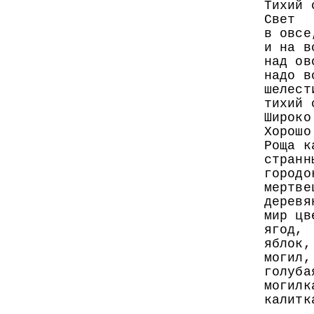
Тихий 
Свет
в овсе
и на в
над ов
надо в
шелест
тихий 
Широко
Хорошо
Роща к
странн
городо
мертве
деревя
мир цв
ягод,
яблок,
могил,
голуба
могилк
калитк