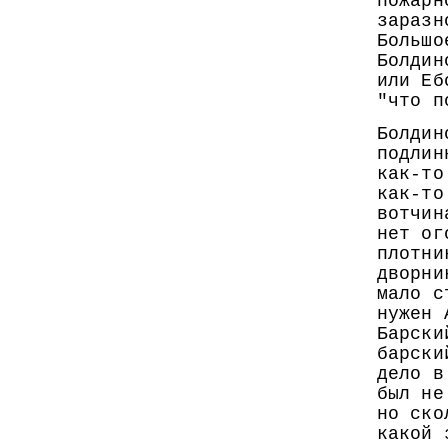
пожарн
заразн
Большо
Болдин
или Еб
"что п
Болдин
подлин
как-то
как-то
вотчин
нет ог
плотни
дворни
мало с
нужен 
Барски
барски
дело в
был не
но ско
какой 