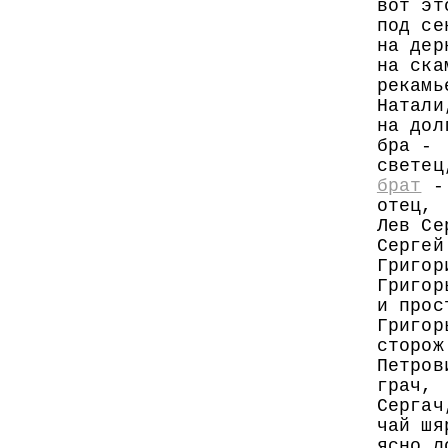
вот эт
под се
на дер
на ска
рекамь
Натали
на дол
бра -
светец
брат
-
отец,
Лев Се
Сергей
Григор
Григор
и прос
Григор
сторож
Петров
грач,
Сергач
чай шя
ясно л