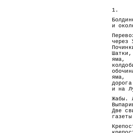
(ру
1.
Болдин
и окол
Перево
через 
Починк
Шатки,
яма,
колдоб
обочин
яма,
дорога
и на Л
Жабы. 
Выпари
Две св
газеты
Крепос
крепос