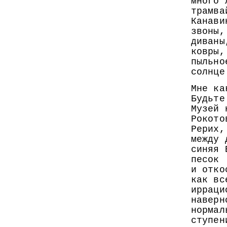
много 
трамва
Канави
звоны,
диваны
ковры,
пыльно
солнце
Мне ка
Будьте
Музей 
Рокото
Рерих,
между 
синяя 
песок
и отко
как вс
ирраци
наверн
нормал
ступен