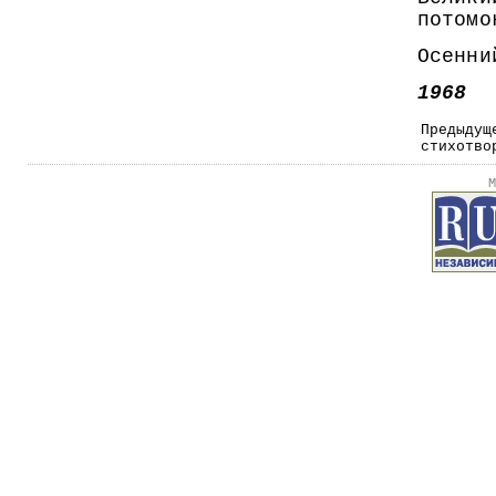
потомо
Осенни
1968
Предыдущ
стихотво
М