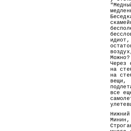
"Медны
медлен
Беседк
скамей
беспол
бессло
идиот,
остато
воздух
Можно?
Через 
на сте
на сте
вещи,
подлет
все ещ
самоле
улетев
Нижний
Минин,
Строга