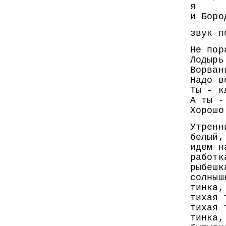
я
и Боро
звук п
Не пор
Лодырь
Ворван
Надо в
Ты - к
А ты -
Хорошо
Утренн
белый,
идем н
работк
рыбешк
солныш
тинка,
тихая 
тихая 
тинка,