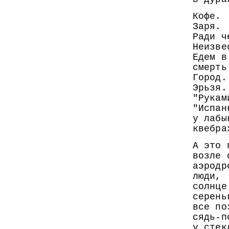
Кофе.
Заря.
Ради ч
Неизве
Едем в
смерть
Город.
Эрьзя.
"Рукам
"Испан
у лабы
квебра
А это 
возле 
аэродр
люди,
солнце
серень
все по
сядь-п
у стек