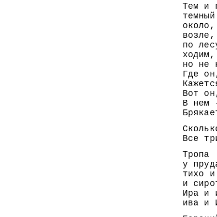
Тем и 
темный
около,
возле,
по лес
ходим,
но не 
Где он
Кажетс
Вот он
В нем 
Брякае
Скольк
Все тр
Тропа
у пруд
тихо и
и сиро
Ира и 
ива и 