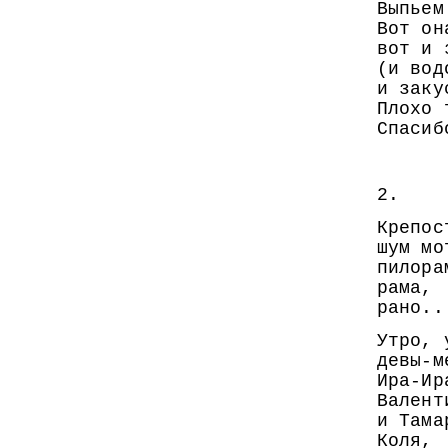
Выпьем
Вот он
вот и 
(и вод
и заку
Плохо 
Спасиб
2.
Крепос
шум мо
пилора
рама,
рано..
Утро, 
девы-м
Ира-Ир
Валент
и Тама
Коля,