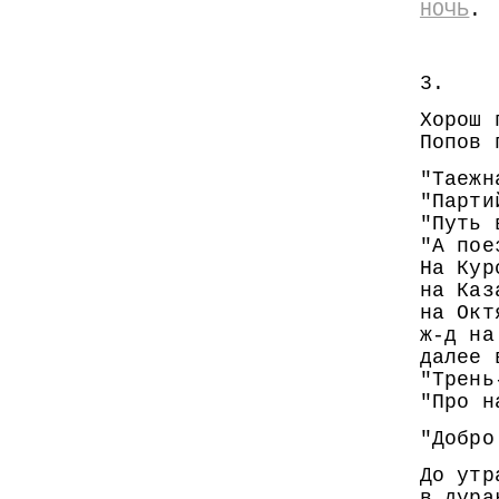
НОЧЬ
.
3.
Хорош 
Попов 
"Таежн
"Парти
"Путь 
"А пое
На Кур
на Каз
на Окт
ж-д на
далее 
"Трень
"Про н
"Добро
До утр
в дура