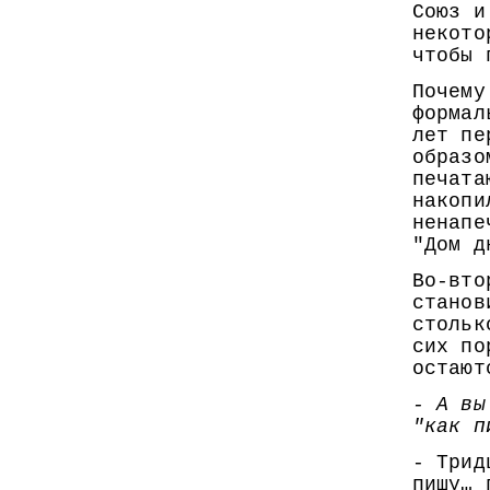
Союз и
некото
чтобы 
Почему
формал
лет пе
образо
печата
накопи
ненапе
"Дом д
Во-вто
станов
стольк
сих по
остают
- А вы
"как п
- Трид
пишу… 