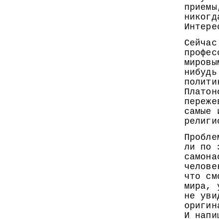
приемы
никогд
Интере
Сейчас
профес
мировы
нибудь
полити
Платон
переже
самые 
религи
Пробле
ли по 
самона
челове
что см
мира, 
не уви
оригин
И напи