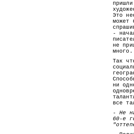
пришли
художе
Это не
может 
спраши
- нача
писате
не при
много.
Так чт
социал
геогра
Способ
ни одн
одновр
талант
все та
- Не н
60-е г
"оттеп