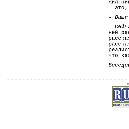
жил ни
- это,
- Ваши
- Сейч
ней ра
расска
расска
реалис
что ка
Беседо
М