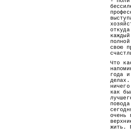
- Поли
бессил
профес
выступ
хозяйс
откуда
каждый
полной
свою п
счастл
Что ка
напоми
года и
делах.
ничего
как бы
лучшег
повода
сегодн
очень 
верхни
жить. 