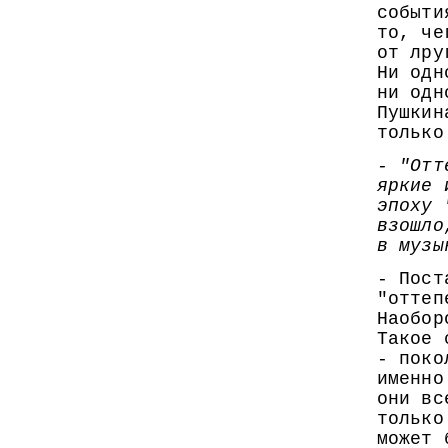
событи
то, че
от лру
Ни одн
ни одн
Пушкин
только
- "Отт
яркие 
эпоху 
взошло
в музы
- Пост
"оттеп
Наобор
Такое 
- поко
именно
они вс
только
может 