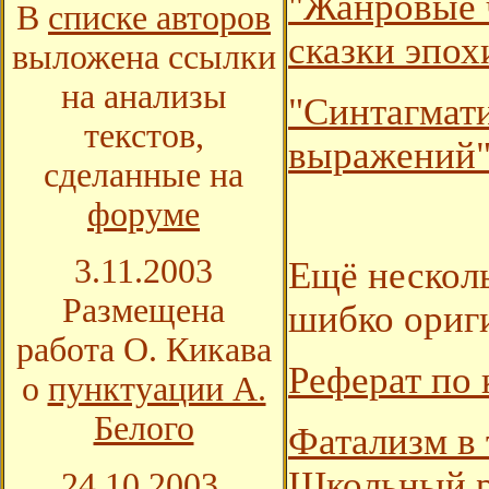
"Жанровые 
В
списке авторов
сказки эпох
выложена ссылки
на анализы
"Синтагмат
текстов,
выражений"
сделанные на
форуме
3.11.2003
Ещё несколь
Размещена
шибко ориг
работа О. Кикава
Реферат по 
о
пунктуации А.
Белого
Фатализм в 
Школьный р
24.10.2003.