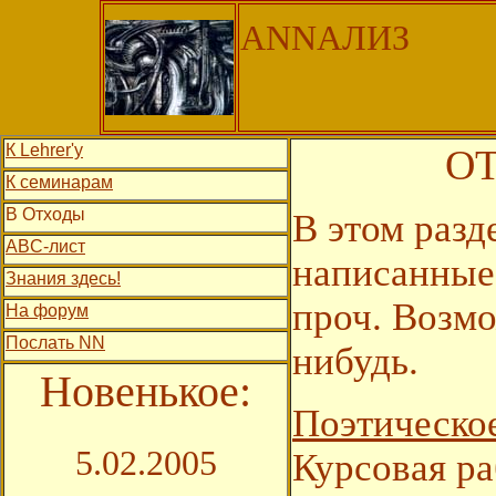
АNNАЛИЗ
К Lehrer'у
О
К семинарам
В Отходы
В этом разд
ABC-лист
написанные 
Знания здесь!
проч. Возмо
На форум
Послать NN
нибудь.
Новенькое:
Поэтическо
5.02.2005
Курсовая ра