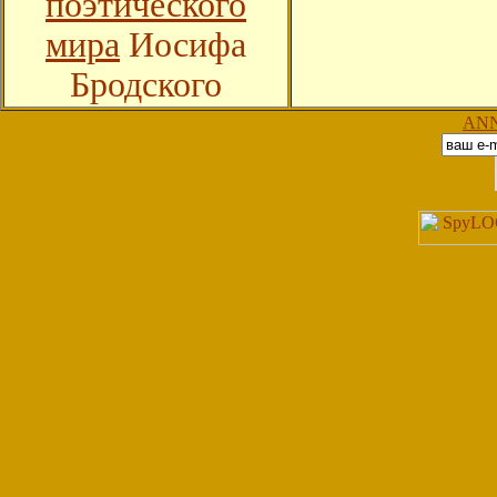
поэтического
мира
Иосифа
Бродского
АN