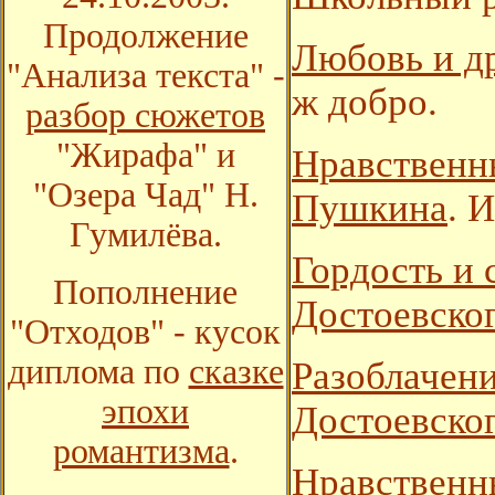
Продолжение
Любовь и д
"Анализа текста" -
ж добро.
разбор сюжетов
"Жирафа" и
Нравственн
"Озера Чад" Н.
Пушкина
. 
Гумилёва.
Гордость и 
Пополнение
Достоевско
"Отходов" - кусок
диплома по
сказке
Разоблачени
эпохи
Достоевског
романтизма
.
Нравственны