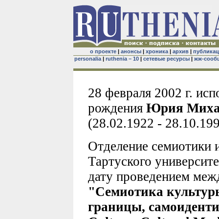
о проекте
|
анонсы
|
хроника
|
архив
|
публика
personalia
|
ruthenia – 10
|
сетевые ресурсы
|
жж-сооб
28 февраля 2002 г. исп
рождения
Юрия Миха
(28.02.1922 - 28.10.199
Отделение семиотики 
Тартуского университе
дату проведением меж
"Семиотика культур
границы, самоиденти