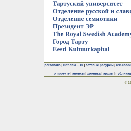
Тартуский университет
Отделение русской и сла
Отделение семиотики
Президент ЭР
The Royal Swedish Academy
Город Тарту
Eesti Kultuurkapital
personalia
|
ruthenia – 10
|
сетевые ресурсы
|
жж-сооб
о проекте
|
анонсы
|
хроника
|
архив
|
публика
© 1