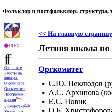
Фольклор и постфольклор: структура, 
<< На главную страницу
Летняя школа по
Оргкомитет
О проекте
Работы на
конкурс
C.Ю. Неклюдов (р
О семинаре
Оргкомитет
А.С. Архипова (ко
Программы
New
Е.С. Новик
курсов
New
Библиотека
О.Б. Христофоров
Участники