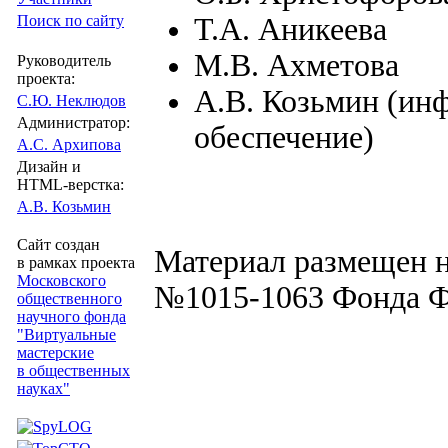
Т.А. Аникеева
Поиск по сайту
М.В. Ахметова
Руководитель
проекта:
А.В. Козьмин (ин
С.Ю. Неклюдов
Администратор:
обеспечение)
А.С. Архипова
Дизайн и
HTML-верстка:
А.В. Козьмин
Сайт создан
Материал размещен н
в рамках проекта
Московского
№1015-1063 Фонда Ф
общественного
научного фонда
"Виртуальные
мастерские
в общественных
науках"