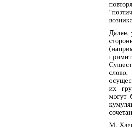
повторя
"поэтич
возника
Далее,
сторон
(напри
примит
Сущест
слово,
осущес
их гру
могут 
кумул
сочетан
М. Хаа