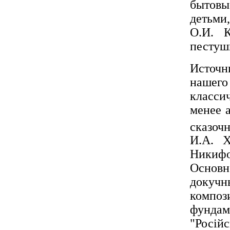
бытовы
детьми
О.И. К
пестуш
Источн
нашего
класси
менее 
сказоч
И.А. Х
Никиф
Основн
докучн
комп
фунда
"Росiйс