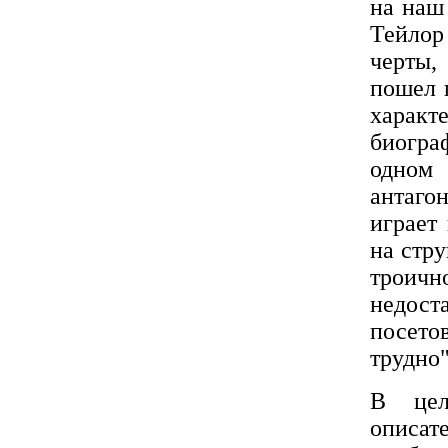
на наш 
Тейлор
черты,
пошел 
характ
биогра
одном 
антаго
играет
на стр
троичн
недос
посето
трудно"
В цел
описат