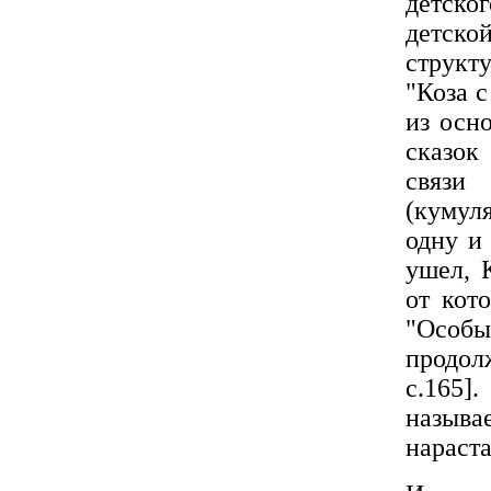
детско
детско
структ
"Коза 
из осн
сказок
связи
(кумул
одну и
ушел, 
от кот
"Особы
продолж
с.165]
назыв
нараста