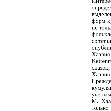
Интер
опреде
выделе
форм к
не толь
фольк
commun
опубли
Хаави
Ketten
сказок
Хаавио
Прежде
кумуляц
ученым
М. Хаа
только