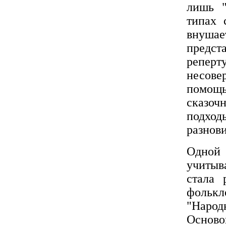
лишь "
типах 
внуша
предст
репер
несов
помощ
сказо
подх
разнови
Одной 
учитыв
стала 
фолькл
"Народ
Основ