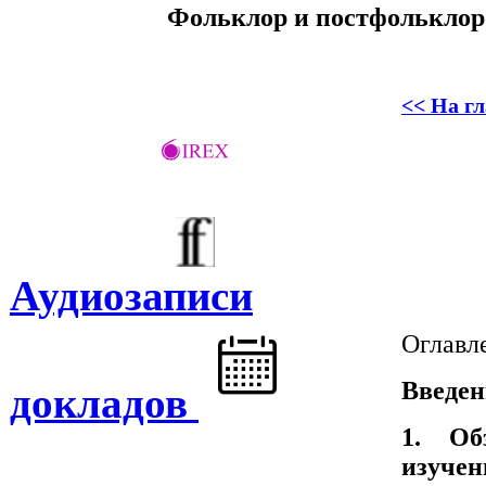
Фольклор и постфольклор:
<< На г
Аудиозаписи
Оглавл
Введен
докладов
1. Об
изуче