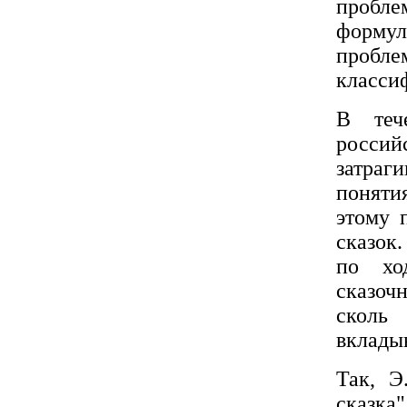
пробл
формул
проб
класси
В теч
росси
затра
поняти
этому 
сказок
по хо
сказоч
сколь
вкладыв
Так, Э
сказка