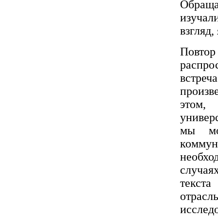
Обраща
изучал
взгляд,
Повт
распро
встре
произв
этом,
универ
мы мо
коммун
необхо
случая
текста
отрас
исслед