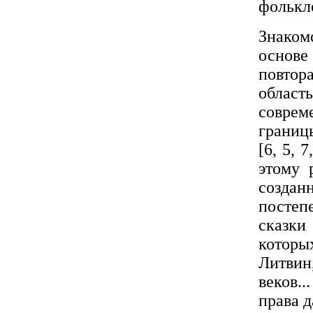
фолькл
Знаком
основе
повтор
област
соврем
границ
[6, 5, 
этому 
создан
постеп
сказки
которы
Литвин
веков.
права д