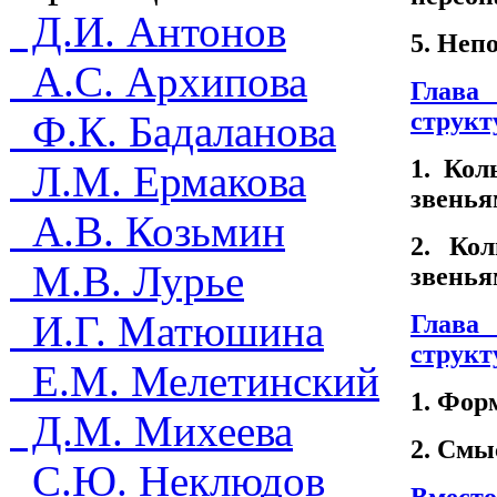
Д.И. Антонов
5. Неп
А.С. Архипова
Гла
структ
Ф.К. Бадаланова
1. Кол
Л.М. Ермакова
звенья
А.В. Козьмин
2. Ко
М.В. Лурье
звенья
И.Г. Матюшина
Гла
структ
Е.М. Мелетинский
1. Фор
Д.М. Михеева
2. Смы
С.Ю. Неклюдов
Вмес