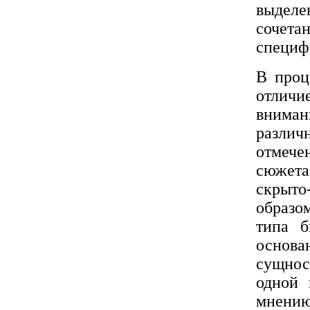
выделе
сочет
специф
В проц
отличи
вниман
различ
отмече
сюжета
скрыто
образо
типа б
основ
сущнос
одной 
мнени