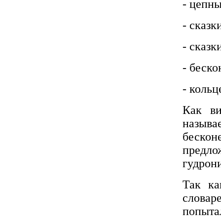
- цепны
- сказк
- сказк
- беско
- кольц
Как в
называ
бескон
предл
гудрон
Так ка
слова
попыта