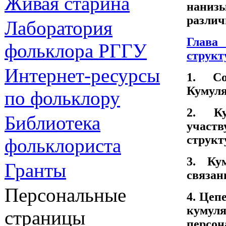
Живая cтарина
наниз
различ
Лаборатория
Глав
фольклора РГГУ
структ
Интернет-ресурсы
1. Со
Кумуля
по фольклору
2. Ку
Библиотека
учас
структ
фольклориста
3. Ку
Гранты
связан
Персональные
4. Цеп
кумуля
страницы
персон