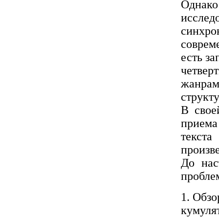
Однако
исслед
синхр
соврем
есть за
четвер
жанр
структ
В свое
приема
текста
произв
До нас
пробле
1. Обз
кумул