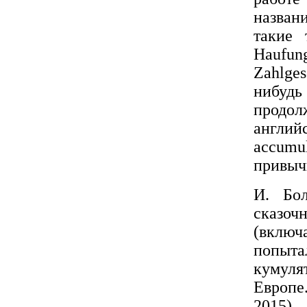
назван
такие 
Haufu
Zahlge
нибуд
продо
англи
accumu
привыч
И. Бо
сказоч
(включ
попыта
кумуля
Европе
2015).