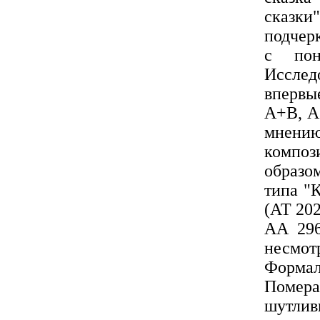
сказки
подчерк
с пон
Исслед
впервы
А+В, А
мнению
композ
образо
типа "
(АТ 202
АА 296
несмо
Формал
Помера
шутлив