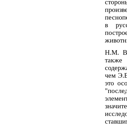
сторон
произв
песноп
в рус
постр
животн
Н.М. В
также 
содерж
чем Э.
это ос
"после
элеме
значит
исслед
ставш