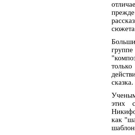
отлича
прежде
расска
сюжета"
Больши
групп
"комп
только
действ
сказка.
Ученым
этих 
Никифо
как "ш
шабло