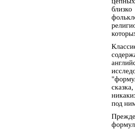
цепных
близк
фолькл
религи
которы
Класси
содерж
англи
исслед
"форму
сказка
никаки
под ним
Прежде
формул