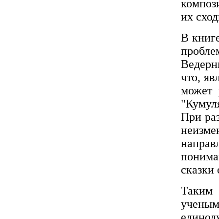
композ
их сход
В книге
пробле
Ведерн
что, я
может 
"Кумул
При ра
неизм
направ
понима
сказки 
Таким 
учены
единод