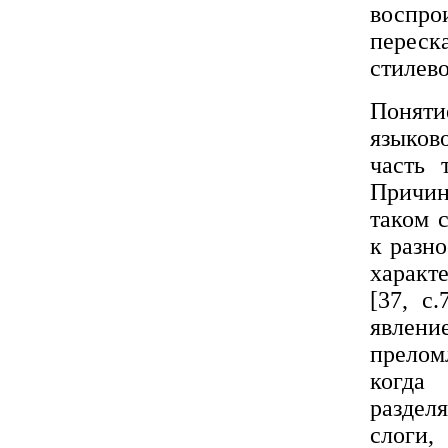
воспро
переск
стилево
Понят
языков
часть 
Причин
таком 
к разн
характ
[37, с
явлени
прелом
когда
раздел
слоги