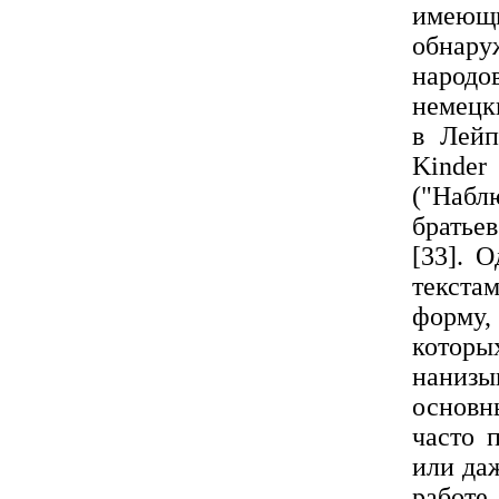
имеющ
обнару
народо
немецк
в Лейп
Kinde
("Набл
братье
[33]. 
текста
форму,
котор
наниз
основн
часто 
или да
работе