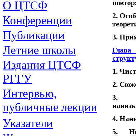
повтор
О ЦТСФ
2. Осо
Конференции
теорет
Публикации
3. При
Летние школы
Глав
структ
Издания
ЦТСФ
1. Чис
РГГУ
2. Сюж
Интервью,
3. Сл
публичные лекции
наниз
4. Нан
Указатели
5. Не