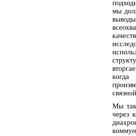
подход
мы дол
выводы
всеохв
качес
исслед
испо
структ
вторга
когда
произв
связно
Мы так
через 
диахро
коммун