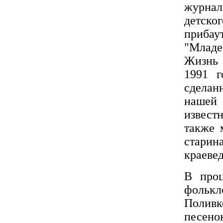
журна
детско
приба
"Младе
Жизнь 
1991 г
сделан
нашей
извест
также 
стари
краеве
В проц
фолькл
Полив
песено