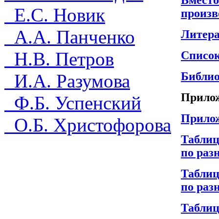
Е.С. Новик
произв
А.А. Панченко
Литера
Н.В. Петров
Списо
Библи
И.А. Разумова
Прило
Ф.Б. Успенский
Прилож
О.Б. Христофорова
Таблиц
по раз
Таблиц
по раз
Табли