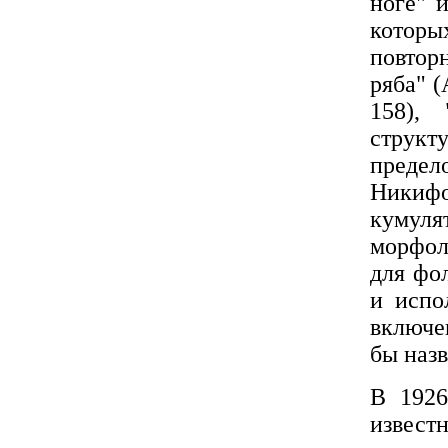
ноге" 
которы
повтор
ряба" (
158),
структу
предел
Никиф
куму
морфол
для фо
и испо
включе
бы наз
В 1926
извес