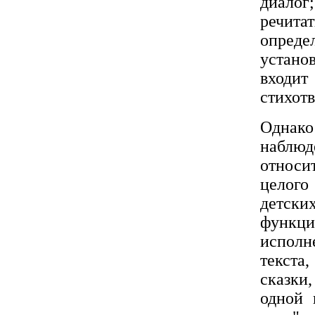
диалог;
речит
опреде
устано
входи
стихот
Однак
наблю
относ
целого
детских
функц
исполн
текста
сказки
одной 