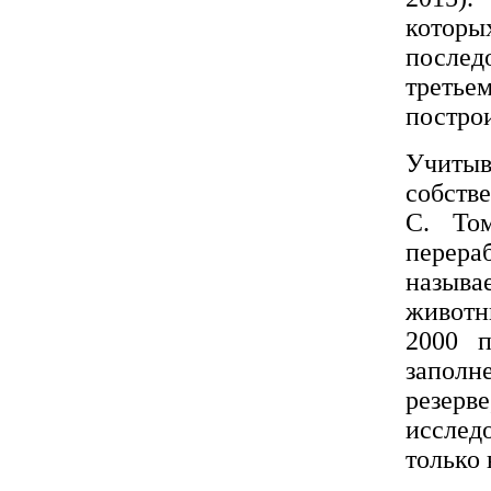
котор
послед
третье
постро
Учитыв
собств
С. То
перераб
называ
животн
2000 п
заполн
резерв
исслед
только 