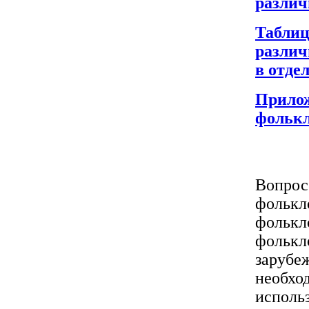
различ
Таблиц
различ
в отде
Прилож
фольк
Вопрос
фольк
фольк
фольк
заруб
необхо
исполь