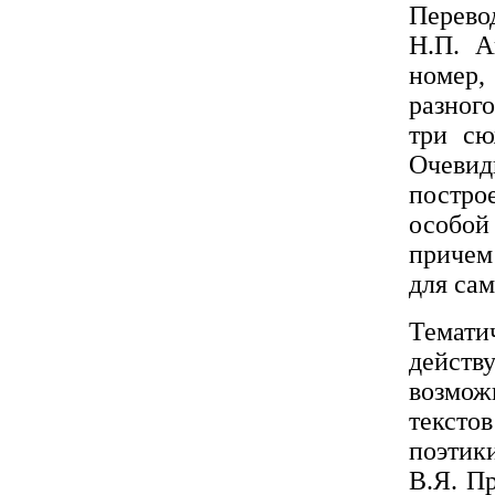
Перево
Н.П. А
номер,
разного
три сю
Очевид
постро
особой
причем
для са
Темат
действ
возмож
тексто
поэтик
В.Я. П