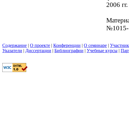
2006 гг
Материа
№1015-
Содержание
|
О проекте
|
Конференции
|
О семинаре
|
Участни
Указатели
|
Диссертации
|
Библиографии
|
Учебные курсы
|
Пар