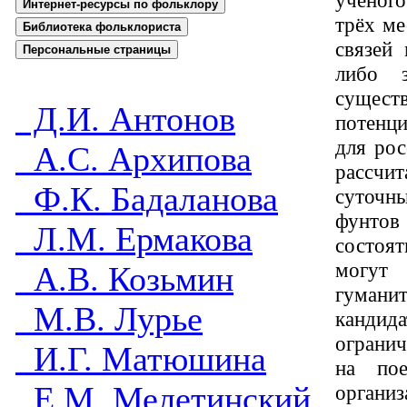
учёного
Интернет-ресурсы по фольклору
трёх ме
Библиотека фольклориста
связей
Персональные страницы
либо з
существ
Д.И. Антонов
потенци
для рос
А.С. Архипова
рассчи
Ф.К. Бадаланова
суточны
фунтов
Л.М. Ермакова
состоят
могут
А.В. Козьмин
гуманит
М.В. Лурье
кандида
ограни
И.Г. Матюшина
на пое
Е.М. Мелетинский
органи