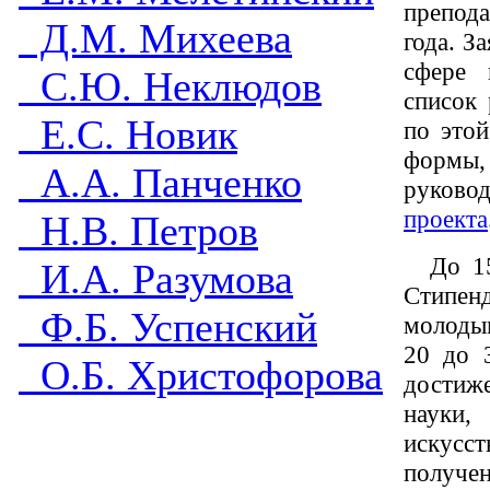
препода
Д.М. Михеева
года. З
сфере 
С.Ю. Неклюдов
список 
Е.С. Новик
по это
формы,
А.А. Панченко
руково
проекта
Н.В. Петров
До 15
И.А. Разумова
Стипенд
Ф.Б. Успенский
молодым
20 до 
О.Б. Христофорова
достиж
науки,
искусс
получе