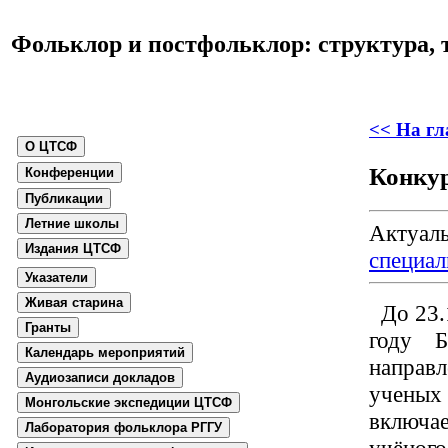
Фольклор и постфольклор: структура, 
<< На г
О ЦТСФ
Конку
Конференции
Публикации
Летние школы
Актуаль
Издания ЦТСФ
специал
Указатели
Живая cтарина
До 23.1
Гранты
году Б
Календарь мероприятий
направ
Аудиозаписи докладов
ученых 
Монгольские экспедиции ЦТСФ
включае
Лаборатория фольклора РГГУ