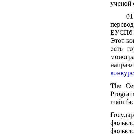
ученой 
01.11
перево
ЕУСПб
Этот ко
есть г
моногр
направ
конкурс
The Cen
Program 
main fa
Государ
фолькло
фолькло