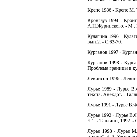
Крепс 1986 - Крепс М. Т
Кронгауз 1994 - Кронг
А.Н.Журинского. - М., 1
Кулагина 1996 - Кулаг
вып.2. - С.63-70.
Курганов 1997 - Курган
Курганов 1998 - Курган
Проблема границы в куль
Левинсон 1996 - Левинс
Лурье 1989 - Лурье В
текста. Анекдот. - Талл
Лурье 1991 - Лурье В.Ф
Лурье 1992 - Лурье В.
Ч.1. - Таллинн, 1992. - 
Лурье 1998 - Лурье М.
чтения". Ч. 3. Ульяновск