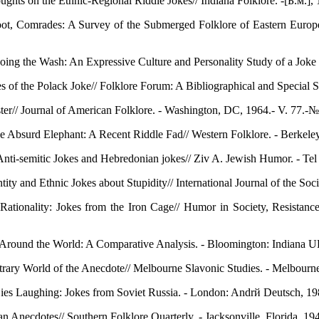
ts on the Ethnic-Regional Riddle Jokes// Indiana Folklore. -[Б.м.], 1
t, Comrades: A Survey of the Submerged Folklore of Eastern Europe//
oing the Wash: An Expressive Culture and Personality Study of a Joke 
of the Polack Joke// Folklore Forum: A Bibliographical and Special S
ter// Journal of American Folklore. - Washington, DC, 1964.- V. 77.-№
Absurd Elephant: A Recent Riddle Fad// Western Folklore. - Berkeley, 
nti-semitic Jokes and Hebredonian jokes// Ziv A. Jewish Humor. - Tel 
ity and Ethnic Jokes about Stupidity// International Journal of the Soc
Rationality: Jokes from the Iron Cage// Humor in Society, Resistanc
Around the World: A Comparative Analysis. - Bloomington: Indiana U
ary World of the Anecdote// Melbourne Slavonic Studies. - Melbourne, 
ies Laughing: Jokes from Soviet Russia. - London: Andrй Deutsch, 19
Anecdotes// Southern Folklore Quarterly. - Jacksonville, Florida, 1946