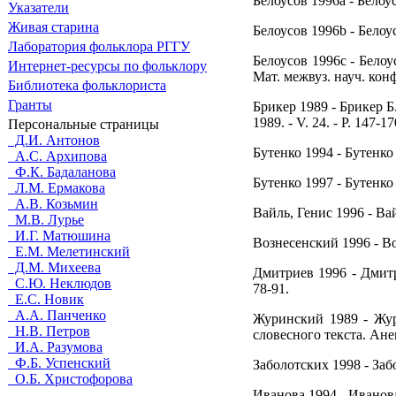
Белоусов 1996a - Белоус
Указатели
Живая cтарина
Белоусов 1996b - Белоус
Лаборатория фольклора РГГУ
Белоусов 1996c - Бело
Интернет-ресурсы по фольклору
Мат. межвуз. науч. конф.
Библиотека фольклориста
Гранты
Брикер 1989 - Брикер Б
1989. - V. 24. - P. 147-17
Персональные страницы
Д.И. Антонов
Бутенко 1994 - Бутенко
А.С. Архипова
Ф.К. Бадаланова
Бутенко 1997 - Бутенко
Л.М. Ермакова
А.В. Козьмин
Вайль, Генис 1996 - Ва
М.В. Лурье
И.Г. Матюшина
Вознесенский 1996 - В
Е.М. Мелетинский
Д.М. Михеева
Дмитриев 1996 - Дмитр
С.Ю. Неклюдов
78-91.
Е.С. Новик
А.А. Панченко
Журинский 1989 - Жур
Н.В. Петров
словесного текста. Анек
И.А. Разумова
Ф.Б. Успенский
Заболотских 1998 - Забо
О.Б. Христофорова
Иванова 1994 - Иванова