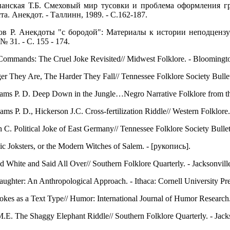
анская Т.Б. Смеховый мир тусовки и проблема оформления г
а. Анекдот. - Таллинн, 1989. - С.162-187.
в Р. Анекдоты "с бородой": Материалы к истории неподцензур
№ 31. - С. 155 - 174.
ommands: The Cruel Joke Revisited// Midwest Folklore. - Bloomington,
 They Are, The Harder They Fall// Tennessee Folklore Society Bulletin
s P. D. Deep Down in the Jungle…Negro Narrative Folklore from the s
 P. D., Hickerson J.C. Cross-fertilization Riddle// Western Folklore. -
. Political Joke of East Germany// Tennessee Folklore Society Bulletin
c Joksters, or the Modern Witches of Salem. - [рукопись].
White and Said All Over// Southern Folklore Quarterly. - Jacksonville,
ghter: An Anthropological Approach. - Ithaca: Cornell University Pre
okes as a Text Type// Humor: International Journal of Humor Research. 
.E. The Shaggy Elephant Riddle// Southern Folklore Quarterly. - Jackson