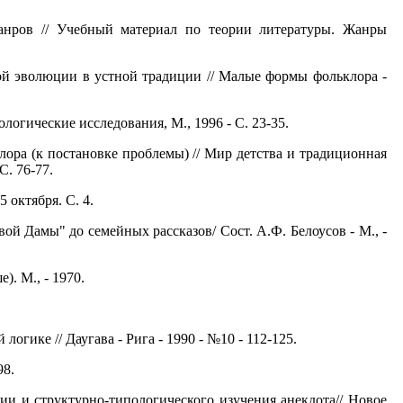
анров // Учебный материал по теории литературы. Жанры
й эволюции в устной традиции // Малые формы фольклора -
огические исследования, М., 1996 - С. 23-35.
ора (к постановке проблемы) // Мир детства и традиционная
С. 76-77.
 октября. С. 4.
й Дамы" до семейных рассказов/ Сост. А.Ф. Белоусов - М., -
). М., - 1970.
огике // Даугава - Рига - 1990 - №10 - 112-125.
98.
и и структурно-типологического изучения анекдота// Новое