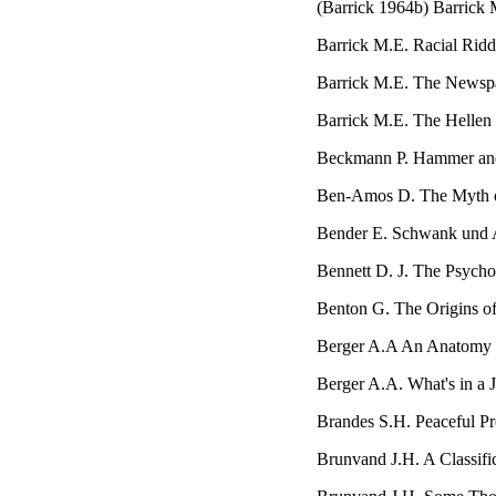
(Barrick 1964b) Barrick M
Barrick M.E. Racial Riddl
Barrick M.E. The Newspap
Barrick M.E. The Hellen 
Beckmann P. Hammer and T
Ben-Amos D. The Myth of 
Bender E. Schwank und An
Bennett D. J. The Psychol
Benton G. The Origins of 
Berger A.A An Anatomy 
Berger A.A. What's in a 
Brandes S.H. Peaceful Pro
Brunvand J.H. A Classific