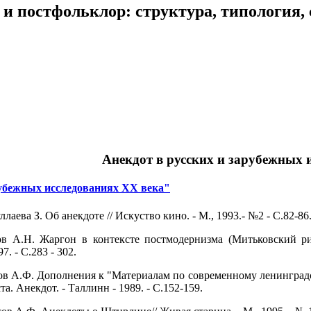
и постфольклор: структура, типология,
Анекдот в русских и зарубежных 
рубежных исследованиях XX века"
лаева З. Об анекдоте // Искуство кино. - М., 1993.- №2 - С.82-86
ов А.Н. Жаргон в контексте постмодернизма (Митьковский р
7. - С.283 - 302.
сов А.Ф. Дополнения к "Материалам по современному ленинград
а. Анекдот. - Таллинн - 1989. - С.152-159.