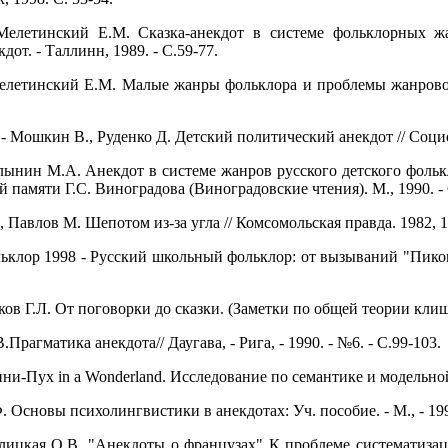
Мелетинский Е.М. Сказка-анекдот в системе фольклорных ж
дот. - Таллинн, 1989. - С.59-77.
елетинский Е.М. Малые жанры фольклора и проблемы жанрово
 Мошкин В., Руденко Д. Детский политический анекдот // Социол
нин М.А. Анекдот в системе жанров русского детского фолькл
ий памяти Г.С. Виноградова (Виноградовские чтения). М., 1990. - 
 Павлов М. Шепотом из-за угла // Комсомольская правда. 1982, 15
клор 1998 - Русский школьный фольклор: от вызываний "Пиково
ов Г.Л. От поговорки до сказки. (Заметки по общей теории клише
.Прагматика анекдота// Даугава, - Рига, - 1990. - №6. - С.99-103.
ни-Пух in a Wonderland. Исследование по семантике и модельной л
. Основы психолингвистики в анекдотах: Уч. пособие. - М., - 19
ицкая О.В. "Анекдоты о французах" К проблеме систематизаци