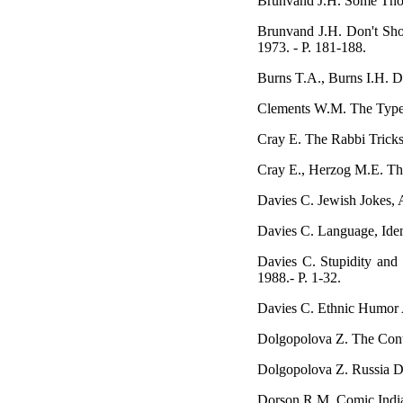
Brunvand J.H. Some Though
Brunvand J.H. Don't Shoo
1973. - P. 181-188.
Burns T.A., Burns I.H. D
Clements W.M. The Types 
Сray E. The Rabbi Tricks
Сray E., Herzog M.E. The 
Davies C. Jewish Jokes, A
Davies C. Language, Ident
Davies C. Stupidity and 
1988.- P. 1-32.
Davies C. Ethnic Humor 
Dolgopolova Z. The Contr
Dolgopolova Z. Russia D
Dorson R.M. Comic Indian 