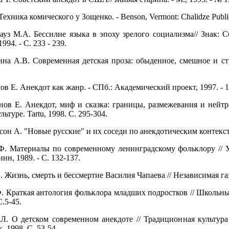
ехника комического у Зощенко. - Benson, Vermont: Chalidze Publicat
ауз М.А. Бессилие языка в эпоху зрелого социализма// Знак: 
994. - С. 233 - 239.
ина А.В. Современная детская проза: обыденное, смешное и стр
ов Е. Анекдот как жанр. - СПб.: Академический проект, 1997. - 1
ов Е. Анекдот, миф и сказка: границы, размежевания и нейтральн
туре. Tartu, 1998. С. 295-304.
он А. "Новые русские" и их соседи по анекдотическим контекста
.Ф. Материалы по современному ленинградскому фольклору // 
инн, 1989. - С. 132-137.
. Жизнь, смерть и бессмертие Василия Чапаева // Независимая газе
Ф. Краткая антология фольклора младших подростков // Школьн
С.5-45.
Л. О детском современном анекдоте // Традиционная культура
, 1998. С. 53-54.