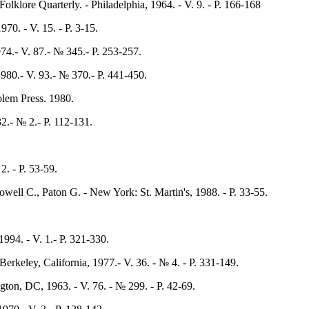
lklore Quarterly. - Philadelphia, 1964. - V. 9. - P. 166-168
70. - V. 15. - P. 3-15.
4.- V. 87.- № 345.- P. 253-257.
980.- V. 93.- № 370.- P. 441-450.
lem Press. 1980.
2.- № 2.- P. 112-131.
2. - P. 53-59.
owell C., Paton G. - New York: St. Martin's, 1988. - P. 33-55.
994. - V. 1.- P. 321-330.
Berkeley, California, 1977.- V. 36. - № 4. - P. 331-149.
gton, DC, 1963. - V. 76. - № 299. - P. 42-69.