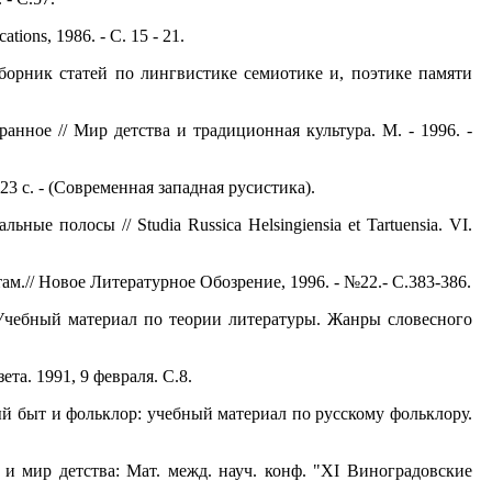
ions, 1986. - С. 15 - 21.
Сборник статей по лингвистике семиотике и, поэтике памяти
анное // Мир детства и традиционная культура. М. - 1996. -
23 с. - (Современная западная русистика).
ые полосы // Studia Russica Helsingiensia et Tartuensia. VI.
м.// Новое Литературное Обозрение, 1996. - №22.- С.383-386.
Учебный материал по теории литературы. Жанры словесного
та. 1991, 9 февраля. С.8.
ый быт и фольклор: учебный материал по русскому фольклору.
 и мир детства: Мат. межд. науч. конф. "XI Виноградовские