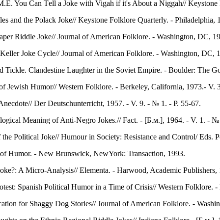
.E. You Can Тell a Joke with Vigah if it's About a Niggah// Keystone Fo
es and the Polack Joke// Keystone Folklore Quarterly. - Philadelphia, 19
er Riddle Joke// Journal of American Folklore. - Washington, DC, 197
Keller Joke Cycle// Journal of American Folklore. - Washington, DC, 1
ickle. Clandestine Laughter in the Soviet Empire. - Boulder: The Go
Jewish Humor// Western Folklore. - Berkeley, California, 1973.- V. 3
ecdote// Der Deutschunterricht, 1957. - V. 9. - № 1. - P. 55-67.
ogical Meaning of Anti-Negro Jokes.// Fact. - [Б.м.], 1964. - V. 1. - № 
the Political Joke// Humour in Society: Resistance and Control/ Eds. P
of Humor. - New Brunswick, NewYork: Transaction, 1993.
Joke?: A Micro-Analysis// Elementa. - Harwood, Academic Publishers, 1
test: Spanish Political Humor in a Time of Crisis// Western Folklore. - 
ation for Shaggy Dog Stories// Journal of American Folklore. - Washin