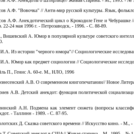
ов А.Ф. Анекдоты о Штирлице// Живая старина. - М., 1995. - № 1.
ов А.Ф. "Вовочка" // Анти-мир русской культуры. Язык, фольклор, 
усов А.Ф. Анекдотический цикл о Крокодиле Гене и Чебурашке /
 22-24 мая 1996 г. - Петрозаводск, - 1996. - С. 88-89.
., Вишевский А. Юмор в популярной культуре советского интеллиген
0.
 И.А. Из истории "черного юмора"// Социологические исследовани
 И.А. Юмор как предмет социологии // Социологические исследован
йль П., Генис А. 60-е. М., НЛО, 1996
ознесенский А.В. О современном книгопечатании// Новое Литерат
иев А.В. Детский анекдот: функция политической социализаци
инский А.Н. Подмена как элемент сюжета (вопросы классифи
дот. - Таллинн - 1989. - С. 87-95.
лотских Д. Сказка советского времени // Искусство кино. - М., - 
 Т. Советский анекдот в США// Живая старина. - М., 1995. - № 1.