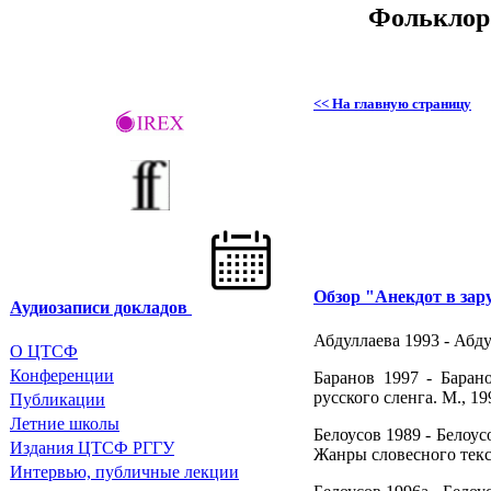
Фольклор 
<< На главную страницу
Обзор "Анекдот в за
Аудиозаписи докладов
Абдуллаева 1993 - Абдул
О ЦТСФ
Конференции
Баранов 1997 - Баран
русского сленга. М., 199
Публикации
Летние школы
Белоусов 1989 - Белоу
Издания
ЦТСФ РГГУ
Жанры словесного текст
Интервью, публичные лекции