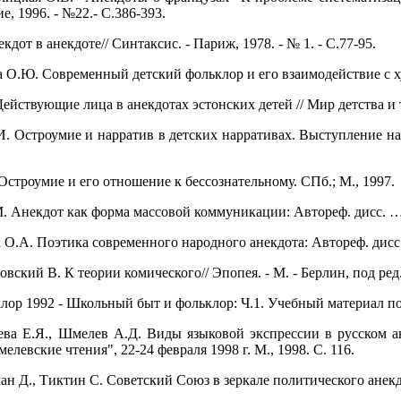
, 1996. - №22.- С.386-393.
кдот в анекдоте// Синтаксис. - Париж, 1978. - № 1. - С.77-95.
а О.Ю. Современный детский фольклор и его взаимодействие с х
Действующие лица в анекдотах эстонских детей // Мир детства и тр
И. Остроумие и нарратив в детских нарративах. Выступление н
Остроумие и его отношение к бессознательному. CПб.; М., 1997.
. Анекдот как форма массовой коммуникации: Автореф. дисс. … 
 О.А. Поэтика современного народного анекдота: Автореф. дисс…
ский В. К теории комического// Эпопея. - М. - Берлин, под ред. А
ор 1992 - Школьный быт и фольклор: Ч.1. Учебный материал по р
а Е.Я., Шмелев А.Д. Виды языковой экспрессии в русском ане
елевские чтения", 22-24 февраля 1998 г. М., 1998. С. 116.
 Д., Тиктин С. Советский Союз в зеркале политического анекдота