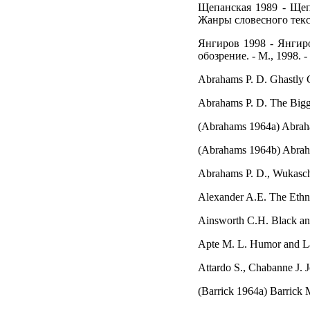
Щепанская 1989 - Щеп
Жанры словесного текст
Янгиров 1998 - Янгиро
обозрение. - М., 1998. - 
Abrahams P. D. Ghastly C
Abrahams P. D. The Bigger
(Abrahams 1964a) Abraham
(Abrahams 1964b) Abrahams
Abrahams P. D., Wukasch C
Alexander A.E. The Ethni
Ainsworth C.H. Black and 
Apte M. L. Humor and Lau
Attardo S., Chabanne J. J
(Barrick 1964a) Barrick M