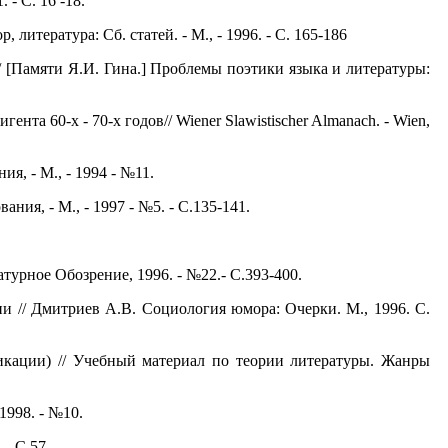
 - С. 16 -18.
литература: Сб. статей. - М., - 1996. - С. 165-186
/ [Памяти Я.И. Гина.] Проблемы поэтики языка и литературы:
та 60-х - 70-х годов// Wiener Slawistischer Almanach. - Wien,
я, - М., - 1994 - №11.
ия, - М., - 1997 - №5. - С.135-141.
урное Обозрение, 1996. - №22.- С.393-400.
и // Дмитриев А.В. Социология юмора: Очерки. М., 1996. С.
кации) // Учебный материал по теории литературы. Жанры
1998. - №10.
 - С.57.