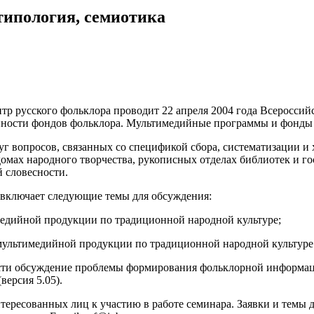
типология, семиотика
тр русского фольклора проводит 22 апреля 2004 года Всеросс
ности фондов фольклора. Мультимедийные программы и фонды 
г вопросов, связанных со спецификой сбора, систематизации и
 домах народного творчества, рукописных отделах библиотек и г
 словесности.
 включает следующие темы для обсуждения:
едийной продукции по традиционной народной культуре;
 мультимедийной продукции по традиционной народной культуре
сти обсуждение проблемы формирования фольклорной информаци
ерсия 5.05).
тересованных лиц к участию в работе семинара. Заявки и темы д