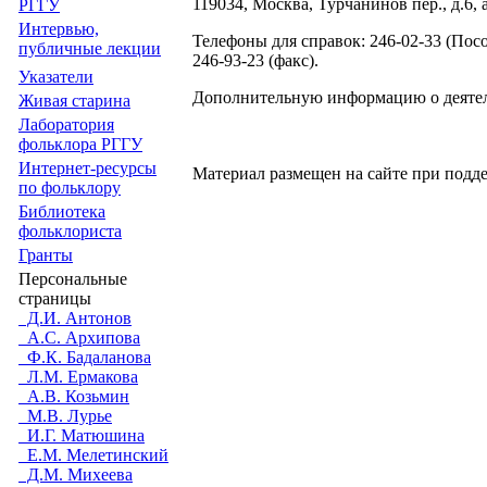
119034, Москва, Турчанинов пер., д.6, 
РГГУ
Интервью,
Телефоны для справок: 246-02-33 (Пос
публичные лекции
246-93-23 (факс).
Указатели
Дополнительную информацию о деятельн
Живая cтарина
Лаборатория
фольклора РГГУ
Интернет-ресурсы
Материал размещен на сайте при подд
по фольклору
Библиотека
фольклориста
Гранты
Персональные
страницы
Д.И. Антонов
А.С. Архипова
Ф.К. Бадаланова
Л.М. Ермакова
А.В. Козьмин
М.В. Лурье
И.Г. Матюшина
Е.М. Мелетинский
Д.М. Михеева