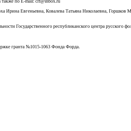
а также по E-mail:
crf@inbox.ru
оха Ирина Евгеньевна, Ковалева Татьяна Николаевна, Горшков 
ости Государственного республиканского центра русского фоль
ержке гранта №1015-1063 Фонда Форда.