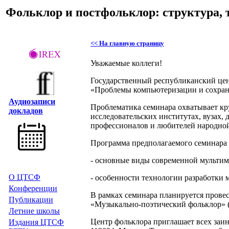
Фольклор и постфольклор: структура, 
<< На главную страницу
Уважаемые коллеги!
Государственный республиканский цен
«Проблемы компьютеризации и сохран
Аудиозаписи
Проблематика семинара охватывает кру
докладов
исследовательских институтах, вузах,
профессионалов и любителей народной
Программа предполагаемого семинара
- основные виды современной мультим
О ЦТСФ
- особенности технологии разработки
Конференции
В рамках семинара планируется прове
Публикации
«Музыкально-поэтический фольклор» (в
Летние школы
Центр фольклора приглашает всех заин
Издания
ЦТСФ