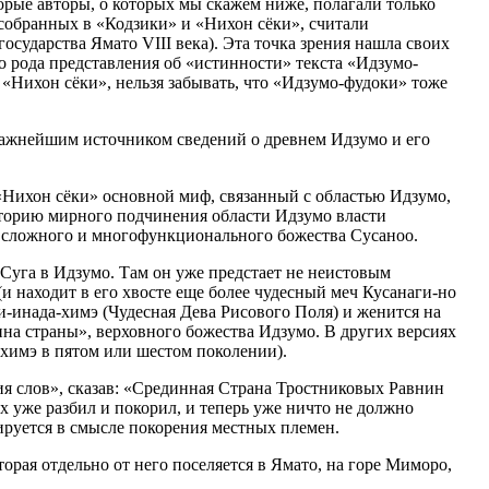
рые авторы, о которых мы скажем ниже, полагали только
собранных в «Кодзики» и «Нихон сёки», считали
осударства Ямато VIII века). Эта точка зрения нашла своих
го рода представления об «истинности» текста «Идзумо-
«Нихон сёки», нельзя забывать, что «Идзумо-фудоки» тоже
 важнейшим источником сведений о древнем Идзумо и его
Нихон сёки» основной миф, связанный с областью Идзумо,
историю мирного подчинения области Идзумо власти
ни сложного и многофункционального божества Сусаноо.
 Суга в Идзумо. Там он уже предстает не неистовым
и находит в его хвосте еще более чудесный меч Кусанаги-но
и-инада-химэ (Чудесная Дева Рисового Поля) и женится на
на страны», верховного божества Идзумо. В других версиях
-химэ в пятом или шестом поколении).
ия слов», сказав: «Срединная Страна Тростниковых Равнин
их уже разбил и покорил, и теперь уже ничто не должно
ируется в смысле покорения местных племен.
орая отдельно от него поселяется в Ямато, на горе Миморо,