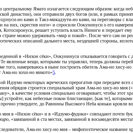
 центральному Ямато излагается следующим образом: когда не
рской династии), они отправили двух богов (или, в рамках прин
цунуси-но ками и Такэ-микадзути-но ками, на переговоры с вл
ли на них, скрестив ноги» и спросили Оокунинуси о его намерен
 Котосиронуси, решает уступить власть Ниниги и передает ему 
в стране можно удерживать «мир и покой». После чего сам он ре
оэтических описаний дальнего места, нездешней стороны, вплоть д
веденной в «Нихон сёки», Оокунинуси отказывается говорить с 
«Те явленные вещи, которыми ты управлял, теперь должны перей
 того, намереваюсь я ныне построить обитель Ама-но хису-но ми
ет Ама-но хохи-но микото»
5
.
авой Идзумо некоторых жреческих прерогатив при передаче всех
ения обрядов строится специальный храм Ама-но хису-но мия (
ну», в качестве условия специально оговаривает, чтобы этот хра
] устройте, как небесные покои блистающие, [как те], которым
а прочно утвердите, до Равнины Высокого Неба коньки кровли во
 мия в «Нихон сёки» и в «Идзумо-фудоки» совпадают почти букв
хиро
, «завязанной в ста местах, завязанной в восьмидесяти местах
ледователи, Ама-но хису-но мия – мифопоэтическое название хра