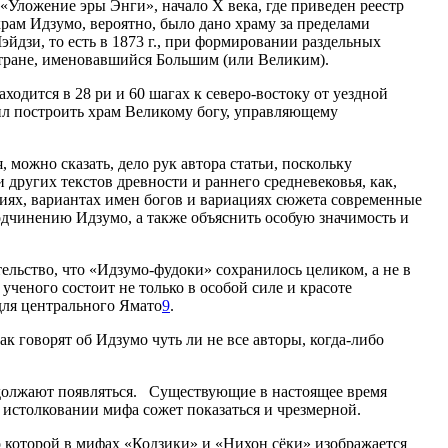
(«Уложение эры Энги», начало
X
века, где приведен реестр
рам Идзумо, вероятно, было дано храму за пределами
йдзи, то есть в 1873 г., при формировании раздельных
стране, именовавшийся Большим (или Великим).
одится в 28 ри и 60 шагах к северо-востоку от уездной
шил построить храм Великому богу, управляющему
можно сказать, дело рук автора статьи, поскольку
других текстов древности и раннего средневековья, как,
иях, вариантах имен богов и вариациях сюжета современные
одчинению Идзумо, а также объяснить особую значимость и
тельство, что «Идзумо-фудоки» сохранилось целиком, а не в
ученого состоит не только в особой силе и красоте
 для центрального Ямато
9
.
к говорят об Идзумо чуть ли не все авторы, когда-либо
должают появляться.
Существующие в настоящее время
 истолковании мифа сожет показаться и чрезмерной.
о которой в мифах «Кодзики» и «Нихон сёки» изображается