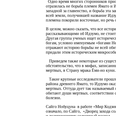
Одно время многих сторонников приоб
отразилась не борьба племен Ямато и 
западной за главенство, и борьба эта 
всей земли, получившей название Идзум
племена покорили восточные, но речь 
В целом, можно сказать, что все исто
рассказывающими об Идзумо, не стоит
Другая группа ученых ищет историчес
богам, условно именуемым «богами Неб
отражают историю борьбы не всей обит
придали этим историческим микрособы
Приведем также некоторые из сущест
обстоятельство, что в мифах, записанн
мертвых, в Страну мрака Ёми-но куни.
Такие крупные исследователи прошло
района древнего Ямато, то Идзумо оказ
мертвых. Оттуда дует так называемый
обитают души мертвых. соответствии с
болезни.
Сайго Нобуцуна
в работе «Мир Кодзики
означало, по Сайго,
«Дворец захода со
и знаменующему солнечный восход.