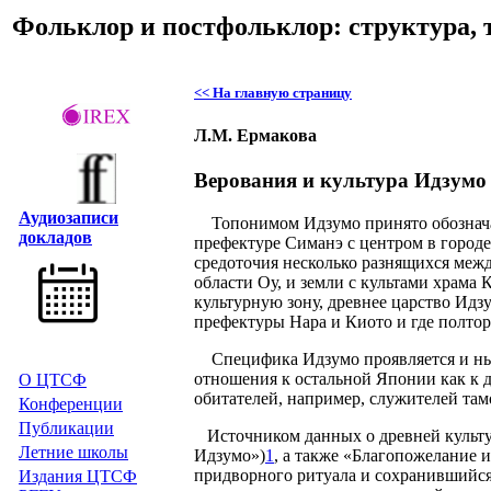
Фольклор и постфольклор: структура, 
<< На главную страницу
Л.М. Ермакова
Верования и культура Идзумо
Аудиозаписи
Топонимом Идзумо принято обознача
докладов
префектуре Симанэ с центром в городе
средоточия несколько разнящихся межд
области Оу, и земли с культами храма 
культурную зону, древнее царство Идз
префектуры Нара и Киото и где полтор
Специфика Идзумо проявляется и нын
отношения к остальной Японии как к д
О ЦТСФ
обитателей, например, служителей та
Конференции
Публикации
Источником данных о древней культу
Летние школы
Идзумо»)
1
, а также «Благопожелание 
придворного ритуала и сохранившийся 
Издания
ЦТСФ