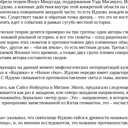
рела теория Иноуэ Мицусада, поддержанная Уэда Масамунэ, Ин
Идзумо, а военные действия внутри этой конкретной области на 
закончилась покорением западной части, то есть Идзумо, вождем в
о. Существует также и обратная точка зрения, – что это не вос
опять идет о событиях в рамках сугубо местной истории.
рические теории делятся примерно на три группы: одни авторы с
 никакой реальной истории, и все эти сюжеты – плод рационали
кие корни этих сюжетов в противостоянии двух племенных объед
а», другое же – «богам земли», то есть местным духам. Третья 
аемой Японии того времени, а только двух групп племен северо
тиям авторы-составители сводов.
вующих на данный момент мифологических интерпретаций культ
ых в «Кодзики» и «Нихон сёки», Идзумо нередко имеет характери
 С Идзумо связывается противопоставление света и тьмы, жизни 
го, как Сайго Нобуцуна и Митани Эйити, предлагали следующее 
ывается как раз в западном, или северо-западном направлении, в 
тамакадзэ
, буквально «ветер душ». Это – направление, в которо
 принципами заимствованной из Китая геомантии, это – несчаст
» указывал, что святилище Идзумо-тайся в древности называлос
лнца», и, по мнению исследователя, это название противопоста