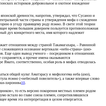
японских историков добровольное и охотное вхождение
японской древности, напротив, утверждал, что Сусаноо и
ентральной части страны и утверждения мифа о схождении
сторию в угоду правящему роду
тэнно
. В свете этой теории
оящее время большим доверием пользуется противоположная
ный дух конкретного места, имя которого надлежит
ажает отношения между страной Такамагахара, – Равниной
 сложившееся осознание вертикали «небо-страна» (
амэ-
ов. Еще один вывод ученого – посредником в отношениях
е сохраняется, а прочие имена оказываются
е Ямато, соответственно, особая роль в мифах отводилась
аться общий культ Аматэрасу и мифологема неба (
амэ
),
итула
тэнно
(«небесный повелитель»), а также впервые слово
аки-хиронива
10
.
дников», то есть версию покорения местных племен родом
зумо встало во главе союза племен, сопротивлявшихся
ее время эта интерпретация в целом отвергается.