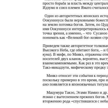
просто борьба за власть между центра
Идзумо в союз племен Ямато считалось
Один из авторитетных японских истор
Оокунинуси были верховными божеств
на землю потомка богов. Затем, по Цу
имя Оокунинуси интерпретировалось к
точка зрения, а именно, – что
Сусаноо 
понимать как «Великий бог-хозяин стр
Приведем также авторитетное толкова
Высокого Неба, где обитают боги, – и
куни
). В мифе, по Миякэ, отражены о
носителей двух кланов, вероятно, выст
взаимозаменяемыми. Как раз в это вре
Такэ-микадзути, мифическому предку э
Миякэ относит эти события к период
поскольку примерно в это время, при 
амэ
появляется в японоязычных титула
Мацумура Такэо, Эгами Намио и др. 
тэнно
с вытеснением прежних богов. М
вторжению рода «спустившихся с неба