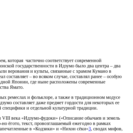
ем,
которая
частично соответствует современной
онской государственности в Идзумо было два центра – два
ыли верования и культы, связанные с храмом Кумано в
ал составляет – во всяком случае, составлял ранее – особую
ападной Японии, где ныне расположены современные
ства Ямато.
ых ремеслах и фольклоре, а также в традиционном модусе
дзумо составляет даже предмет гордости для некоторых ее
й специфики и отдельной культурной традиции.
 VIII века «Идзумо-фудоки» («Описание обычаев и земель
но ёгото, текст, провозглашаемый ежегодно в рамках
запечатленные в «Кодзики» и «Нихон сёки»
3
, сводах мифов,