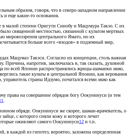
льным образом, говоря, что в северо-западном направлении
ь и еще какие-то основания.
 не в малой степени Оригути Синобу и Мацумура Такэо. С их
 было священной местностью, связанной с культом мертвых
ью мировоззрения центрального Ямато, но их
асчитывается больше всего «входов» в подземный мир,
рудах Мацумаэ Такэси. Согласно их концепции, столь важная
. Причина, напротив, заключалась в, так сказать, духовной
тсюда по всей Японии распространялись жрицы-шаманки
мико
,
верглись такие культы в центральной Японии, как верования
о, управитель страны Идзумо, почитался всеми
мико
как
дачу права на совершение обрядов богу Оокунинуси (и тем
11
.
онном обряде. Оокунинуси же скорее, шаман-врачеватель, о
зайце, с которого сняли кожу и которого лечит
 которые оживляют самого Оокунинуси
12
и т.п.
й, в каждой из гипотез, вероятно, заложена определенная