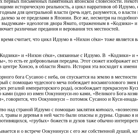
ых первых письменных памятниках японской словесности. Некото
щими историческую реальность, а цикл нарративов об Идзумо, 
дным для центральной власти (речь идет, разумеется, о власти г
и далеко за ее пределами в Японии. Все же, несмотря на подобно
 выдумкам» идеологов двора Ямато, отраженным в «Кодзики» и 
лючает различные предания и верования тех местностей.
время считает, что цикл Идзумо в «Нихон сёки» тоже является
одзики» и «Нихон сёки», связанные с Идзумо. В
«Кодзики» и «
ны», то есть ее добровольная передача. Этот сюжет изображает 
в центре Хонсю, в области Ямато. История эта восходит к име
рного бога Сусаноо с неба, он спускается на землю в местности
орый с помощью чудесного меча побеждает восьмиголового змея (
рех регалий императорского рода), освобождает прекрасную Кус
 ками (одно из имен Оокунинуси-но ками, «Великого Бога-хозяи
», говорится, что Оокунинуси – потомок Сусаноо и Куси-инада
тво над страной Идзумо с помощью заклятия
котоагэ
, «вознесен
л, травы и деревья в ней часто были опасны и дурны. Однако я 
ротивящихся, «грубых» божеств и духов таже обычно интерпрет
вается и о встрече Оокунинуси с его же собственной душой, кот