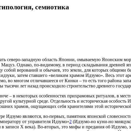
типология, семиотика
ть северо-западную область Японии, омываемую Японским мор
 Мацуэ. Однако, по-видимому, в период складывания древней яп
у собой верований и обычаев, это земли, для которых общими б
Кидзуки, затем ставшего «великим храмом Идзумо». Весь этот аре
умо, во многом отличавшееся от Кинки – то есть того района з
ы тысячи лет назад происходило строительство древнего государ
че – в некоторых особенностях прихрамовых ритуалов, в местн
ругой культурной среде. Отдельность и историческая особость И
мошних храмов, ощущающих себя хранителями этой историческо
ре Идзумо являются, во-первых, памятник японской словесности
императору от управителя Идзумо»
2
(Идзумо-но куни-но мияцуко-
в записи Х века). Во-вторых, это мифы и предания об Идзумо, 