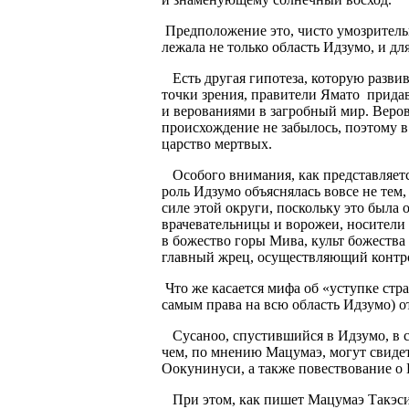
Предположение это, чисто умозритель
лежала не только область Идзумо, и дл
Есть другая гипотеза, которую разви
точки зрения, правители Ямато
придав
и верованиями в загробный мир. Веро
происхождение не забылось, поэтому в
царство мертвых.
Особого внимания, как представляетс
роль Идзумо объяснялась вовсе не тем,
силе этой округи, поскольку это была
врачевательницы и ворожеи, носители 
в божество горы Мива, культ божества
главный жрец, осуществляющий контро
Что же касается мифа об «уступке стр
самым права на всю область Идзумо) о
Сусаноо, спустившийся в Идзумо, в с
чем, по мнению Мацумаэ, могут свидет
Оокунинуси, а также повествование о
При этом, как пишет Мацумаэ Такэси,