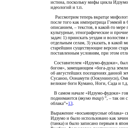
истина, поскольку мифы цикла Идзумо,
идеологий и т.п.
Рассмотрим теперь вкратце мифологич
после того как императрица Гэммэй в 
описанием, – текстов, в какой-то мер
культурные, этнографические и прочие
задач: 1) приискать уездам и волостям
отдельным селам, 3) указать, в какой м
старейшин существующие версии стари
поставленным условиям, при этом отл
Составителем «Идзумо-фудоки», был, 
богом», замещающим «бога-духа земли
об августейших посещениях данной зе
Сусаноо, Оонамути (Оокунинуси), Омид
великие боги Кумано, Ноги, Сада и т.д
В самом начале «Идзумо-фудоки» гово
поднимаются (
якумо тацу
) ”, – так он
облака”»
13
.
Выражение «восьмиярусные облака» сыг
Идзумо и было использовано как зачи
(танка) и было записано первым в япо