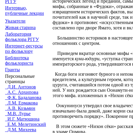
исторических легенд и преданий, сам
РГГУ
мифы, собранные в «Фудоки», отражаю
Интервью,
извращением исторических фактов, выго
публичные лекции
почитателей как в научной среде, так 
Указатели
фудоки» в противовес «искусственным
Живая cтарина
составлено при дворе Ямато, хотя и вк
Лаборатория
Большинство историков в настоящее 
фольклора РГГУ
отношениях с центром.
Интернет-ресурсы
по фольклору
Приведем вкратце основные мифы «К
Библиотека
именуется
куни-юдзури
, «уступка стра
фольклориста
императорского рода, утвердившегося 
Гранты
Когда боги изгоняют бурного и непоко
Персональные
вредителем, а культурным героем, кот
страницы
цуруги, считавшийся потом одной из т
Д.И. Антонов
ней. У них рождается сын Оонамути-но
А.С. Архипова
этого мифа. изложенных в «Нихон сёки
Ф.К. Бадаланова
Л.М. Ермакова
Оокунинуси утвердил свое владычес
А.В. Козьмин
изначально была дикой, даже корни ска
М.В. Лурье
противоречить порядку». Покорение п
И.Г. Матюшина
Е.М. Мелетинский
В этом сюжете «Нихон сёки» рассказы
Д.М. Михеева
в храме Оомива.