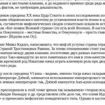
льным и местными кланами, и до недавнего времени среди ряда 
 фактом, не требующим доказательств.
иков середины ХХ века Цуда Сокити в своих исследованиях по 
ами общеяпонского пантеона до установления власти
тэнно
в ц
да, составители мифологических сводов сознательно исказили и
ак «Бог-хозяин Великой страны» (то есть всей Японии). В наст
и Оокунинуси – местные божества, и Оокунинуси – просто глав
аны» [Идзумо или Оу].
ние Миякэ Кадзуо, написавшего, что миф об уступке страны отр
 Страной Тростниковых Равнин. За этими отношениями стоит уже
тношения между двумя кланами, носителями двух разных пантеон
упал Такэ-микадзути: во всех памятниках его имя в этом качеств
мя жреческий род Накатоми начал играть ключевую роль при двор
того рода.
у после середины VI века – видимо, именно тогда начал складыв
императоре Дзёмэй, начинается использование императорского т
х земных императоров: так, Дзёмэй именуется Амэ-куни-осихар
присоединили к этой точке зрения так называемую «теорию вса
иядзи Наокадзу и др. представляли себе дело так, что племя Ид
» и принесших мифологию номадического типа. Однако в настоящ