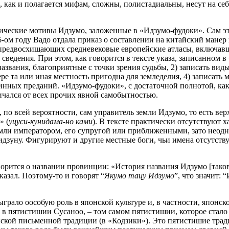
 как и полагается мифам, сложны, полистадиальны, несут на се
еские мотивы Идзумо, заложенные в «Идзумо-фудоки». Сам этот т
6-ом году Вадо отдала приказ о составлении на китайский мане
е предвосхищающих средневековые европейские атласы, включавш
 сведения. При этом, как говорится в тексте указа, записанном 
 названия, благоприятные с точки зрения судьбы, 2) записать ви
ере та или иная местность пригодна для земледелия, 4) записать м
нных преданий. «Идзумо-фудоки», с достаточной полнотой, как
ичался от всех прочих явной самобытностью.
по всей вероятности, сам управитель земли Идзумо, то есть в
» (
уцуси-кунидама-но ками
). В тексте практически отсутствуют
мли императором, его супругой или приближенными, зато неод
зуну. Фигурируют и другие местные боги, чьи имена отсутству
.
рится о названии провинции: «История названия Идзумо [такова
 сказал. Поэтому-то и говорят “
Якумо тацу Идзумо
”, что значит:
рало оособую роль в японской культуре и, в частности, японск
н в пятистишии Сусаноо, – том самом пятистишии, которое ста
нской письменной традиции (в «Кодзики»). Это пятистишие трад