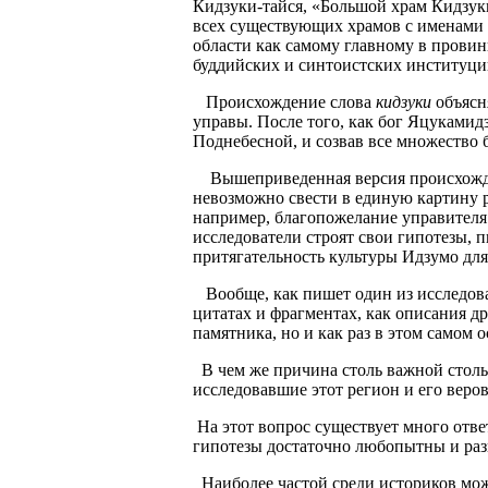
Кидзуки-тайся, «Большой храм Кидзук
всех существующих храмов с именами п
области как самому главному в провин
буддийских и синтоистских институций
Происхождение слова
кидзуки
объясня
управы. После того, как бог Яцукамид
Поднебесной, и созвав все множество 
Вышеприведенная версия происхождени
невозможно свести в единую картину р
например, благопожелание управителя
исследователи строят свои гипотезы, 
притягательность культуры Идзумо для
Вообще, как пишет один из исследоват
цитатах и фрагментах, как описания др
памятника, но и как раз в этом самом 
В чем же причина столь важной столь 
исследовавшие этот регион и его веро
На этот вопрос существует много отве
гипотезы достаточно любопытны и разн
Наиболее частой среди историков мож