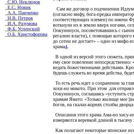
С.Ю. Неклюдов
Е.С. Новик
Сам же договор о подчинении Идзумо
А.А. Панченко
(согласно мифу, бога-предка императо
Н.В. Петров
соответствующих племен) по имени Фу
И.А. Разумова
воткнули их в землю вверх ногами, се
Ф.Б. Успенский
Оокунинуси, посоветовавшись с сыном,
О.Б. Христофорова
регалию власти), с помощью которого 
до сотни не достает» – одно из мифо-п
храма
4
.
В одной из версий этого сюжета, при
ему свое повеление непосредственно: 
ведать божественными действами. Кроме
будешь служить во время действа, буд
То есть речь идет о сохранении за гл
хохи-но микото. При этом
для отправл
Оокунинуси, соглашаясь «уступить стра
храмам Ямато: «Только жилище мое [вы
богов, на скалах-корнях столбы дворц
Описания этого храма Ама-но хису-но
измеряются веревкой длиной в тысячу
Как полагают некоторые японские исс