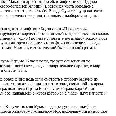
оуэ Макото и др. Согласно ей, в мифах цикла Идзумо
северо-западной Японии. Восточная часть боролась с
осточной части, то есть Оу. Вождь Оу и стал управителем
точые племена покорили западные, а наоборот, западные
читают, что за мифами «Кодзики» и «Нихон сёки»,
зирующего творчества составителей мифологических сводов.
инений – одно ( во главе с правителем
тэнно
) поклонялось
группа авторов полагает, что мифические сюжеты сводов
-запада Японии, и космический (всеяпонский) размах
уры Идзумо. В частности, требует объяснений то
стики иного света, входа в запредельное царство, в мир
и смерти и т.п.
объяснение: ведь если смотреть в сторону Идзумо из
области заката солнца, то есть в зоне, связанной с миром
м расположена страна Нэ-но куни, Страна корней, где
ливое направление, через которые на людей идут напасти и
ь Хисуми-но мия (букв. – «дворец угла солнца»), что
влялось Храмовому комплексу Исэ, находящемуся на востоке