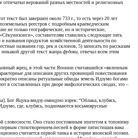
бе отпечатки верований разных местностей и религиозных
екст был завершен около 733 г., то есть через 20 лет
р поземельных реестров с подробным краеведческим
ие не только географические, но и исторические,
в «Сёкунихонги», составителям ставились следующие пять
ды и названия продуктов хозяйственной деятельности по
естные названия гор, рек и склонов, 5) записать по рассказам
 никакой другой текст жанра
фудоки,
отвечал всем этим
ерховный жрец, в этой части Японии считавшийся «явленным
 характерные для описания других провинций повествования
нократно описаны ритуальные обходы земель Идзумо богами
ют в составленных при дворе мифологических сводах, это –
]. Бог Яцука-мидзу-омицуно изрек: “Облака, клубясь,
 “Идзумо, где, клубясь, поднимаются восьмиярусные
ой словесности. Оно стало постоянным эпитетом к топониму
ло первым стихотворением-песней в форме пятистишия
вака
иционно считается первой танка в истории японской поэзии.