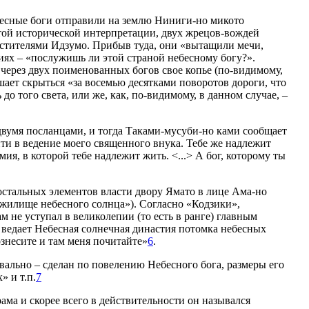
бесные боги отправили на землю Ниниги-но микото
ятой исторической интерпретации, двух жрецов-вождей
астителями Идзумо. Прибыв туда, они «вытащили мечи,
иях – «послужишь ли этой страной небесному богу?».
через двух поименованных богов свое копье (по-видимому,
шает скрыться «за восемью десятками поворотов дороги, что
о того света, или же, как, по-видимому, в данном случае, –
двумя посланцами, и тогда Таками-мусуби-но ками сообщает
ти в ведение моего священного внука. Тебе же надлежит
я, в которой тебе надлежит жить. <...> А бог, которому ты
 остальных элементов власти двору Ямато в лице Ама-но
«жилище небесного солнца»). Согласно «Кодзики»,
м не уступал в великолепии (то есть в ранге) главным
и ведает Небесная солнечная династия потомка небесных
знесите и там меня почитайте»
6
.
ально – сделан по повелению Небесного бога, размеры его
» и т.п.
7
ма и скорее всего в действительности он назывался