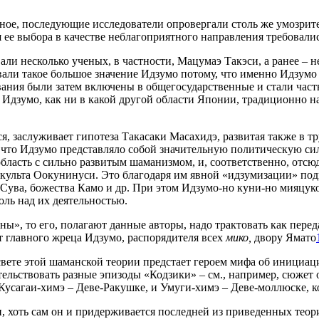
ное, последующие исследователи опровергали столь же умозрите
я ее выбора в качестве неблагоприятного направления требовалис
вали несколько ученых, в частности, Мацумаэ Такэси, а ранее –
али такое большое значение Идзумо потому, что именно Идзумо
вания были затем включены в общегосударственные и стали част
 Идзумо, как ни в какой другой области Японии, традиционно н
я, заслуживает гипотеза Такасаки Масахидэ, развитая также в т
 что Идзумо представляло собой значительную политическую силу
 область с сильно развитым шаманизмом, и, соответственно, о
культа Оокунинуси. Это благодаря им явной «идзумизации» под
 Сува, божества Камо и др. При этом Идзумо-но куни-но мияцук
ль над их деятельностью.
аны», то его, полагают данные авторы, надо трактовать как пере
т главного жреца Идзумо, распорядителя всех
мико,
двору Ямато
вете этой шаманской теории предстает героем мифа об инициаци
ельствовать разные эпизоды «Кодзики» – см., например, сюжет о 
 Кусагаи-химэ – Деве-Ракушке, и Умуги-химэ – Деве-моллюске,
 хоть сам он и придерживается последней из приведенных теори