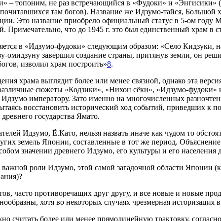
и» – топоним, не раз встречающийся в «Фудоки» и «Энгисики» 
очитавшихся там богов). Название же Идзумо-тайся, Большой х
ции. Это название приобрело официальный статус в 5-ом году Мэ
. Примечательно, что до 1945 г. это был единственный храм в 
ется в «Идзумо-фудоки» следующим образом: «Село Кидзуки, нах
зу-омидзуну завершил создание страны, притянув земли, он ре
богов, изволил храм построить»
8
.
я храма выглядит более или менее связной, однако эта версия, 
азличные сюжеты «Кодзики», «Нихон сёки», «Идзумо-фудоки» и 
 Идзумо императору. Зато именно на многочисленных разночтен
пытаясь восстановить исторический ход событий, приведших к п
 древнего государства Ямато.
елей Идзумо, Ё.Като, нельзя назвать иначе как чудом то обстоя
угих земель Японии, составленные в тот же период. Объяснение 
особом значении древнего Идзумо, его культуры и его населения
важной роли Идзумо, этой самой загадочной области Японии (ка
вания)?
тов, часто противоречащих друг другу, и все новые и новые про
ообразны, хотя во некоторых случаях чрезмерная историзация в
но считать более или менее прямолинейную трактовку, согласн