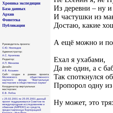
Хроника экспедиции
Из деревни – ну и
База данных
Архив
И частушки из м
Фонотека
Достаю, какие хо
Публикации
А ещё можно и по
Руководитель проекта:
С.Ю. Неклюдов
Администратор:
А.С. Архипова
Ехал я ухабами,
Редактор:
А.П. Минаева
Да не один, а с ба
Дизайн:
А.В. Козьмин
Так споткнулся об
Сайт создан в рамках проекта
Московского общественного
научного фонда
"Виртуальные
Пропорол одну и
мастерские в общественных науках"
Координатор виртуальных
мастерских:
Е.В. Лобза
с 25.02.2001 по 25.05.2001 данный
Ну может, это трях
проект поддерживался Советом по
международным исследованиям и
обменам (АЙРЕКС) из средств,
предоставленных Корпорацией
Карнеги - Нью-Йорк.