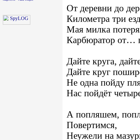
От деревни до де
Километра три ез
Мая милка потеря
Карбюратор от… 
Дайте круга, дайте
Дайте круг пошир
Не одна пойду пля
Нас пойдёт четыр
А попляшем, поп
Повертимся,
Неужели на мазур