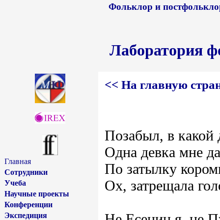
Фольклор и постфольклор
Лаборатория ф
<< На главную стра
Позабыл, в какой 
Одна девка мне 
Главная
По затылку кором
Сотрудники
Ох, затрещала гол
Учеба
Научные проекты
Конференции
Не Есенин я, не 
Экспедиция